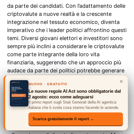
da parte dei candidati. Con l’adattamento delle
criptovalute a nuove realtà e la crescente
integrazione nel tessuto economico, diventa
imperativo che i leader politici affrontino questi
temi. Diversi giovani elettori e investitori sono
sempre più inclini a considerare le criptovalute
come parte integrante della loro vita
finanziaria, suggerendo che un approccio più
audace da parte dei politici potrebbe generare
consensi significativi.
×
NUOVO · GRATUITO
Le nuove regole AI Act sono obbligatorie dal
Questo contesto di silenzio potrebbe cambiare
2 agosto: ecco come adeguarsi
rapidamente, specialmente con i prossimi
Il primo report sugli Stati Generali della AI agentica
italiana che ti svela cosa stanno facendo le aziende.
dibattiti e le elezioni in vista. Nonostante
l’assenza iniziale, c’è una forte aspettativa che i
Scarica gratuitamente il report →
candidati riconoscano il valore dei temi crypto