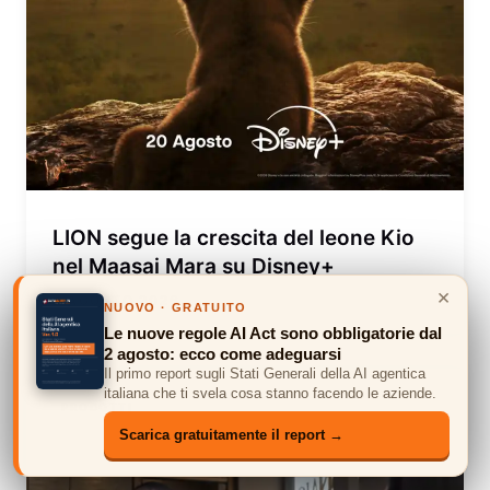
LION segue la crescita del leone Kio
nel Maasai Mara su Disney+
×
7 AGOSTO 2026
NUOVO · GRATUITO
Le nuove regole AI Act sono obbligatorie dal
2 agosto: ecco come adeguarsi
Il primo report sugli Stati Generali della AI agentica
italiana che ti svela cosa stanno facendo le aziende.
PRODOTTI
PRODOTTI
PRODOTTI
PRODOTTI
PRODOTTI
Scarica gratuitamente il report →