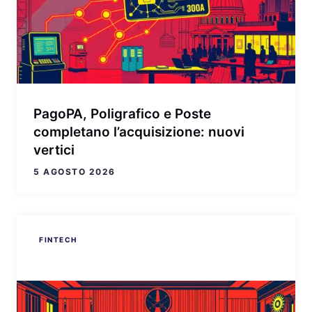
PagoPA, Poligrafico e Poste
completano l’acquisizione: nuovi
vertici
5 AGOSTO 2026
FINTECH
FINTECH
FINTECH
FINTECH
FINTECH