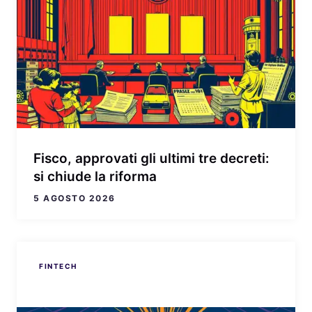
Fisco, approvati gli ultimi tre decreti:
si chiude la riforma
5 AGOSTO 2026
FINTECH
FINTECH
FINTECH
FINTECH
FINTECH