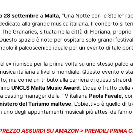
o 28 settembre
a
Malta
, “Una Notte con le Stelle” ra
dedicato alla grande musica italiana. Il concerto si ter
e
The Granaries
, situata nella città di Floriana, proprio
 Questo spazio è noto per ospitare solo grandi festiva
ndolo il palcoscenico ideale per un evento di tale por
lle» riunisce per la prima volta su uno stesso palco alc
 musica italiana a livello mondiale. Questo evento è s
, ma come un tributo alla carriera di questi straordin
primo
UNCLS Malta Music Award
. L’idea è frutto dell
la casting manager della TV italiana
Paola Favale
, co
nistero del Turismo maltese
. L’obiettivo è quello di
n uno degli appuntamenti musicali più attesi dell’anno s
 PREZZO ASSURDI SU AMAZON > PRENDILI PRIMA 