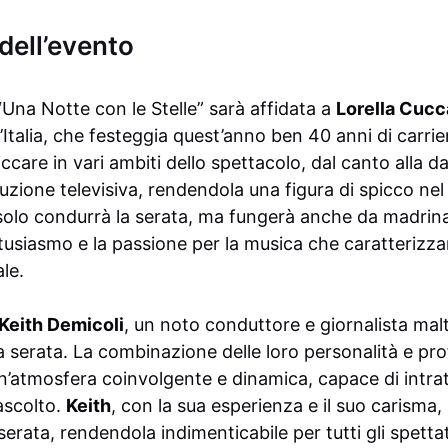
dell’evento
“Una Notte con le Stelle” sarà affidata a
Lorella Cucc
Italia, che festeggia quest’anno ben 40 anni di carrier
ccare in vari ambiti dello spettacolo, dal canto alla da
duzione televisiva, rendendola una figura di spicco ne
 solo condurrà la serata, ma fungerà anche da madrina
tusiasmo e la passione per la musica che caratterizza
le.
Keith Demicoli
, un noto conduttore e giornalista mal
a serata. La combinazione delle loro personalità e pro
n’atmosfera coinvolgente e dinamica, capace di intrat
ascolto.
Keith
, con la sua esperienza e il suo carisma,
rata, rendendola indimenticabile per tutti gli spettat