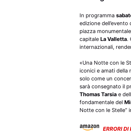
In programma
sabat
edizione dell’evento 
piazza monumental
capitale
La Valletta
.
internazionali, rende
«Una Notte con le Ste
iconici e amati della
solo come un concerto
sarà consegnato il 
Thomas Tarsia
e del
fondamentale del
Mi
Notte con le Stelle” i
ERRORI DI