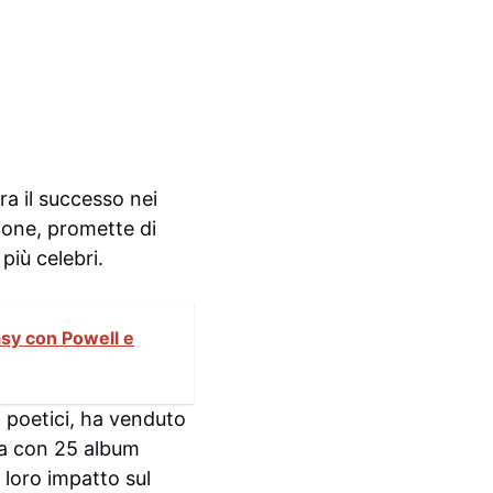
fra il successo nei
ione, promette di
più celebri.
sy con Powell e
ti poetici, ha venduto
nza con 25 album
l loro impatto sul