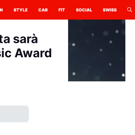
N
STYLE
CAR
FIT
SOCIAL
SWISS
ta sarà
sic Award