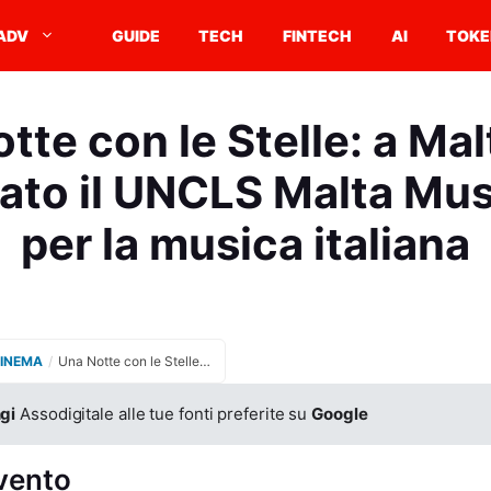
ADV
GUIDE
TECH
FINTECH
AI
TOKE
tte con le Stelle: a Mal
to il UNCLS Malta Mu
per la musica italiana
CINEMA
/
Una Notte con le Stelle: a Malta sarà consegnato il UNCLS Malta Music Award per la musica italiana
gi
Assodigitale alle tue fonti preferite su
Google
evento