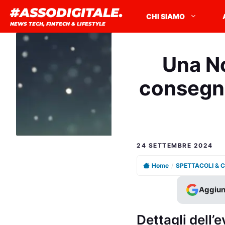
Vai
#ASSODIGITALE.
CHI SIAMO
al
NEWS TECH, FINTECH & LIFESTYLE
contenuto
Una No
consegna
24 SETTEMBRE 2024
Home
/
SPETTACOLI & 
Aggiun
Dettagli dell’