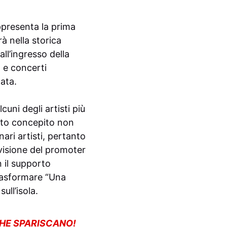
ppresenta la prima
rà nella storica
 all’ingresso della
l e concerti
tata.
uni degli artisti più
tato concepito non
ari artisti, pertanto
a visione del promoter
n il supporto
 trasformare “Una
ull’isola.
CHE SPARISCANO!