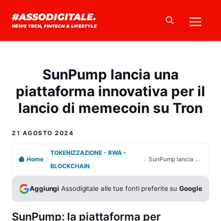
Vai
Me
#ASSODIGITALE.
al
NEWS TECH, FINTECH & LIFESTYLE
contenuto
SunPump lancia una
piattaforma innovativa per il
lancio di memecoin su Tron
21 AGOSTO 2024
TOKENIZZAZIONE - RWA -
Home
/
/
SunPump lancia una piattaforma innovativa per il lancio di memecoin su Tron
BLOCKCHAIN
Aggiungi
Assodigitale alle tue fonti preferite su
Google
SunPump: la piattaforma per