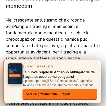
memecoin
Nel crescente entusiasmo che circonda
SunPump e il trading di memecoin, è
fondamentale non dimenticare i rischi e le
preoccupazioni che questa dinamica può
comportare. Lato positivo, la piattaforma offre
opportunità avvincenti per il trading e la
speculazione; tuttavia, ci sono anche
×
inquietudini legate alla volatilità e alla natura
NUOVO · GRATUITO
intrinsecamente speculativa delle memecoin,
Le nuove regole AI Act sono obbligatorie dal
2 agosto: ecco come adeguarsi
che devono essere affrontate con serietà. È
Il primo report sugli Stati Generali della AI agentica
normale provare un mix di eccitazione e
italiana che ti svela cosa stanno facendo le aziende.
apprensione mentre ci si avventura in questo
Scarica gratuitamente il report →
mondo, quindi permettiamo di esplorare
queste preoccupazioni in modo fruttuoso.