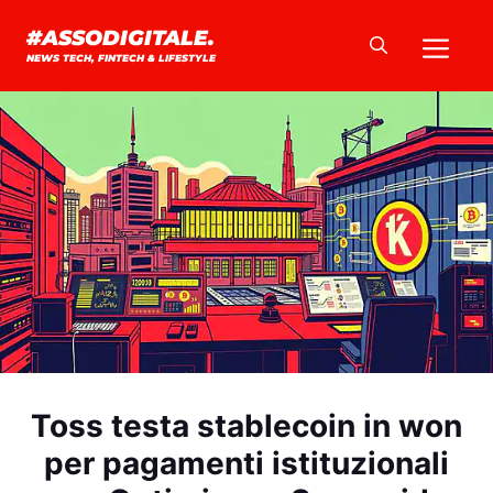
Vai
Me
#ASSODIGITALE.
al
NEWS TECH, FINTECH & LIFESTYLE
contenuto
Toss testa stablecoin in won
per pagamenti istituzionali