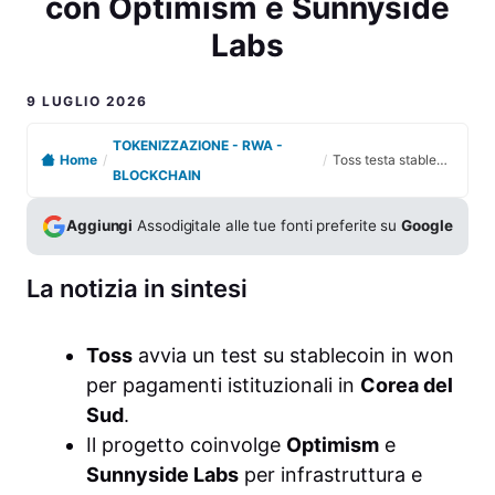
con Optimism e Sunnyside
Labs
9 LUGLIO 2026
TOKENIZZAZIONE - RWA -
Home
/
/
Toss testa stablecoin in won per pagamenti istituzionali con Optimism e Sunnyside Labs
BLOCKCHAIN
Aggiungi
Assodigitale alle tue fonti preferite su
Google
La notizia in sintesi
Toss
avvia un test su stablecoin in won
per pagamenti istituzionali in
Corea del
Sud
.
Il progetto coinvolge
Optimism
e
Sunnyside Labs
per infrastruttura e