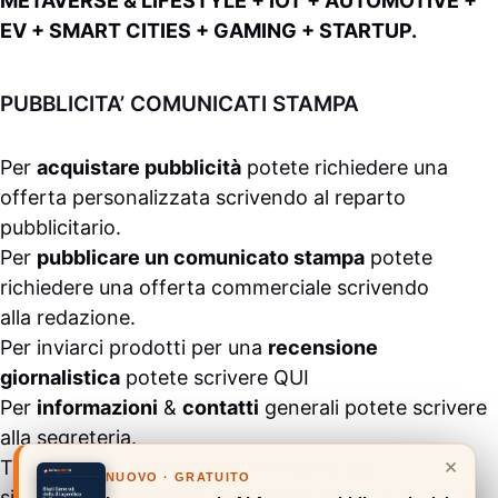
METAVERSE & LIFESTYLE + IOT + AUTOMOTIVE +
EV + SMART CITIES + GAMING + STARTUP.
PUBBLICITA’ COMUNICATI STAMPA
Per
acquistare pubblicità
potete richiedere una
offerta personalizzata scrivendo al
reparto
pubblicitario
.
Per
pubblicare un comunicato stampa
potete
richiedere una offerta commerciale scrivendo
alla
redazione
.
Per inviarci prodotti per una
recensione
giornalistica
potete scrivere
QUI
Per
informazioni
&
contatti
generali potete scrivere
alla
segreteria
.
×
Tutti i contenuti pubblicati all’interno del
NUOVO · GRATUITO
sito
#ASSODIGITALE.
“Copyright 2024” non sono