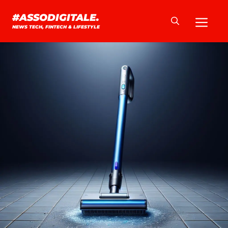
Vai
Me
#ASSODIGITALE.
al
NEWS TECH, FINTECH & LIFESTYLE
contenuto