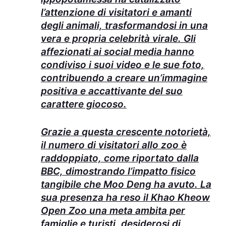
l’attenzione di visitatori e amanti
degli animali, trasformandosi in una
vera e propria celebrità virale. Gli
affezionati ai social media hanno
condiviso i suoi video e le sue foto,
contribuendo a creare un’immagine
positiva e accattivante del suo
carattere giocoso.
Grazie a questa crescente notorietà,
il numero di visitatori allo zoo è
raddoppiato, come riportato dalla
BBC, dimostrando l’impatto fisico
tangibile che Moo Deng ha avuto. La
sua presenza ha reso il Khao Kheow
Open Zoo una meta ambita per
famiglie e turisti, desiderosi di