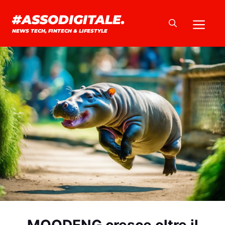
Vai
#ASSODIGITALE.
Me
al
NEWS TECH, FINTECH & LIFESTYLE
contenuto
MOODENG cresce oltre il