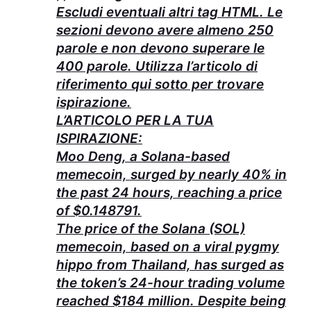
Escludi eventuali altri tag HTML. Le
sezioni devono avere almeno 250
parole e non devono superare le
400 parole. Utilizza l’articolo di
riferimento qui sotto per trovare
ispirazione.
L’ARTICOLO PER LA TUA
ISPIRAZIONE:
Moo Deng, a Solana-based
memecoin, surged by nearly 40% in
the past 24 hours, reaching a price
of $0.148791.
The price of the Solana (SOL)
memecoin, based on a viral pygmy
hippo from Thailand, has surged as
the token’s 24-hour trading volume
reached $184 million. Despite being