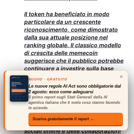
Il token ha beneficiato in modo
particolare da un crescente
riconoscimento, come dimostrato
dalla sua attuale posizione nel
ranking globale. Il classico modello
di crescita delle memecoin
suggerisce che il pubblico potrebbe
continuare a investire sulla base
×
della notorietà e del supporto
NUOVO · GRATUITO
sociale, rendendo Moo Deng non
Le nuove regole AI Act sono obbligatorie dal
solo una mera entità speculativa, ma
2 agosto: ecco come adeguarsi
Il primo report sugli Stati Generali della AI
un simbolo di una comunità coesa. È
agentica italiana che ti svela cosa stanno facendo
fondamentale notare che il futuro
le aziende.
gioverebbe di un ulteriore
Scarica gratuitamente il report →
rafforzamento delle interazioni
sociali online e delle collaborazioni