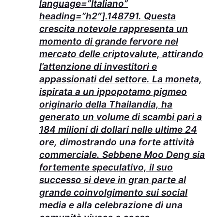
language=”Italiano”
heading=”h2″].148791. Questa
crescita notevole rappresenta un
momento di grande fervore nel
mercato delle criptovalute, attirando
l’attenzione di investitori e
appassionati del settore. La moneta,
ispirata a un ippopotamo pigmeo
originario della Thailandia, ha
generato un volume di scambi pari a
184 milioni di dollari nelle ultime 24
ore, dimostrando una forte attività
commerciale. Sebbene Moo Deng sia
fortemente speculativo, il suo
successo si deve in gran parte al
grande coinvolgimento sui social
media e alla celebrazione di una