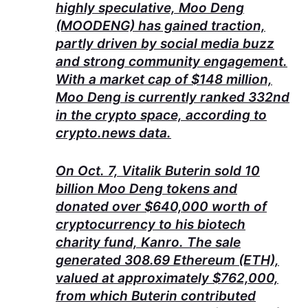
highly speculative, Moo Deng
(MOODENG) has gained traction,
partly driven by social media buzz
and strong community engagement.
With a market cap of $148 million,
Moo Deng is currently ranked 332nd
in the crypto space, according to
crypto.news data.
On Oct. 7, Vitalik Buterin sold 10
billion Moo Deng tokens and
donated over $640,000 worth of
cryptocurrency to his biotech
charity fund, Kanro. The sale
generated 308.69 Ethereum (ETH),
valued at approximately $762,000,
from which Buterin contributed