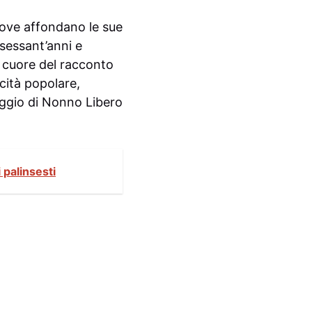
dove affondano le sue
 sessant’anni e
l cuore del racconto
cità popolare,
aggio di Nonno Libero
 palinsesti