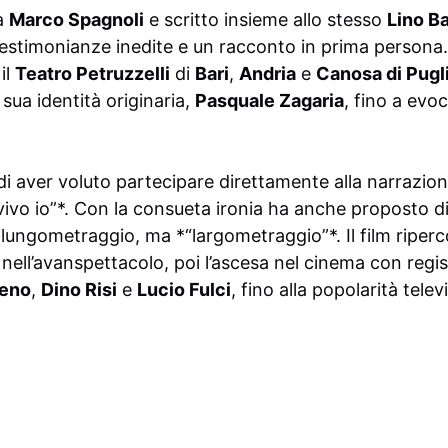
da
Marco Spagnoli
e scritto insieme allo stesso
Lino Ba
 testimonianze inedite e un racconto in prima persona.
il
Teatro Petruzzelli
di
Bari
,
Andria
e
Canosa di Pugl
 sua identità originaria,
Pasquale Zagaria
, fino a evo
di aver voluto partecipare direttamente alla narrazione
vivo io”*. Con la consueta ironia ha anche proposto di 
ngometraggio, ma *“largometraggio”*. Il film ripercor
 nell’avanspettacolo, poi l’ascesa nel cinema con reg
eno
,
Dino Risi
e
Lucio Fulci
, fino alla popolarità telev