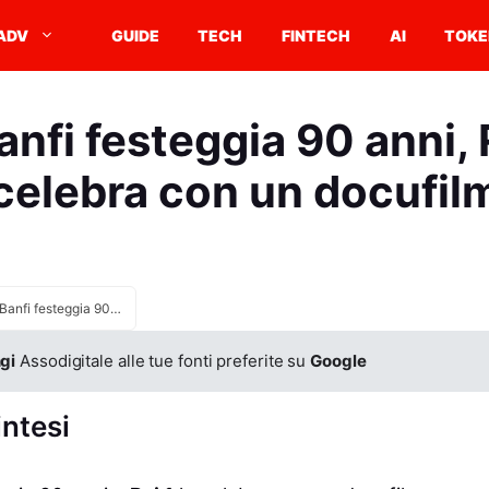
ADV
GUIDE
TECH
FINTECH
AI
TOKE
anfi festeggia 90 anni, R
celebra con un docufil
Lino Banfi festeggia 90 anni, Rai 1 lo celebra con un docufilm
gi
Assodigitale alle tue fonti preferite su
Google
intesi