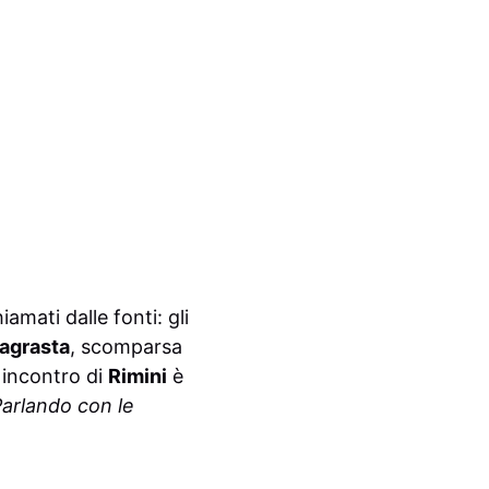
amati dalle fonti: gli
Lagrasta
, scomparsa
o incontro di
Rimini
è
arlando con le