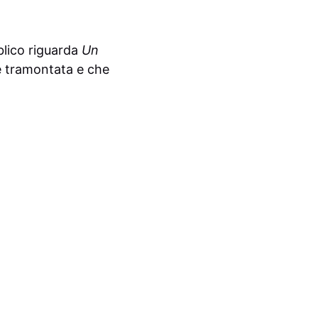
blico riguarda
Un
è tramontata e che