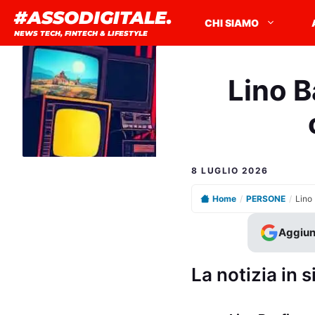
Vai
#ASSODIGITALE.
CHI SIAMO
al
NEWS TECH, FINTECH & LIFESTYLE
contenuto
Lino B
8 LUGLIO 2026
Home
/
PERSONE
/
Aggiun
La notizia in s