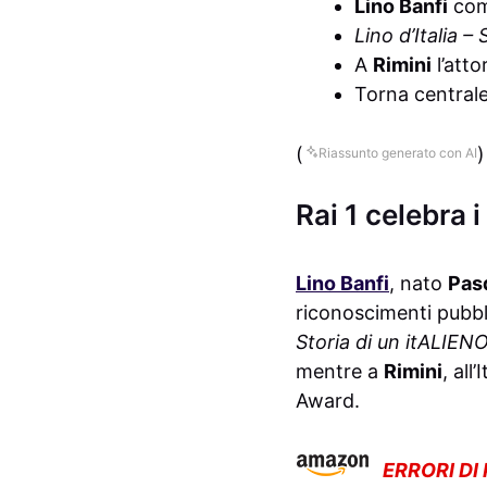
Lino Banfi
com
Lino d’Italia –
A
Rimini
l’atto
Torna centrale
(
)
Riassunto generato con AI
Rai 1 celebra i
Lino Banfi
, nato
Pas
riconoscimenti pubbli
Storia di un itALIEN
mentre a
Rimini
, all
Award.
ERRORI DI