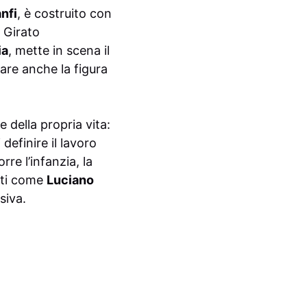
nfi
, è costruito con
 Girato
ia
, mette in scena il
care anche la figura
 della propria vita:
definire il lavoro
re l’infanzia, la
isti come
Luciano
isiva.