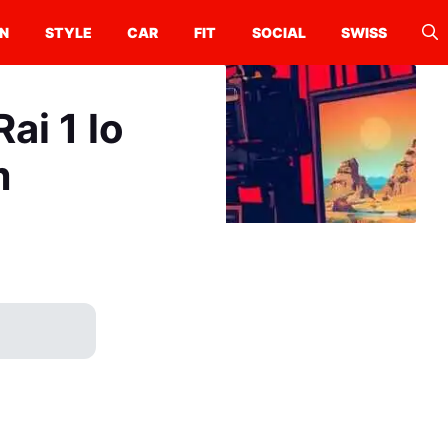
N
STYLE
CAR
FIT
SOCIAL
SWISS
ai 1 lo
m