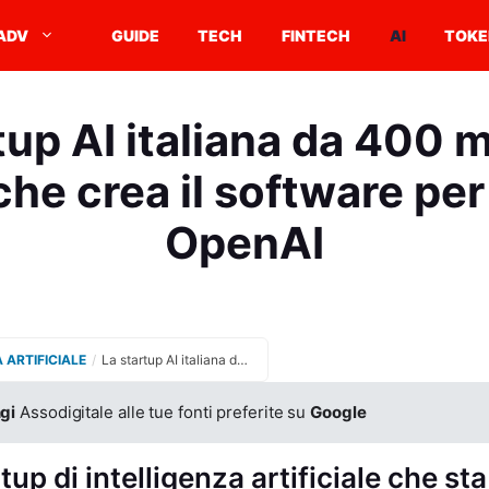
ADV
GUIDE
TECH
FINTECH
AI
TOKE
tup AI italiana da 400 mi
che crea il software per
OpenAI
A ARTIFICIALE
/
La startup AI italiana da 400 milioni di valore che crea il software per gestire OpenAI
gi
Assodigitale alle tue fonti preferite su
Google
tup di intelligenza artificiale che sta