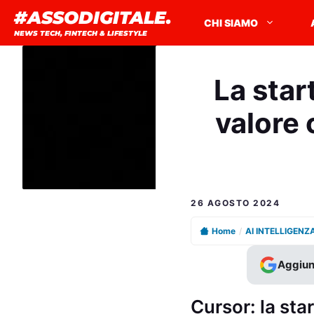
Vai
#ASSODIGITALE.
CHI SIAMO
al
NEWS TECH, FINTECH & LIFESTYLE
contenuto
La star
valore 
26 AGOSTO 2024
Home
/
AI INTELLIGENZ
Aggiun
Cursor: la star