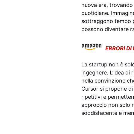
nuova era, trovando n
quotidiane. Immagina
sottraggono tempo pre
possono diventare r
ERRORI DI
La startup non è solo
ingegnere. L’idea di 
nella convinzione che
Cursor si propone di a
ripetitivi e permette
approccio non solo m
soddisfacente e men