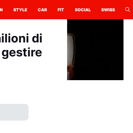
N
STYLE
CAR
FIT
SOCIAL
SWISS
lioni di
 gestire