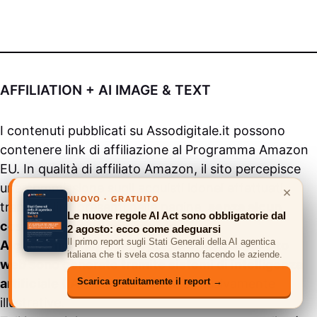
AFFILIATION + AI IMAGE & TEXT
I contenuti pubblicati su
Assodigitale.it
possono
contenere link di affiliazione al Programma Amazon
EU. In qualità di affiliato Amazon, il sito percepisce
una commissione sugli acquisti idonei effettuati
×
NUOVO · GRATUITO
tramite i link presenti nelle pagine,
senza alcun
Le nuove regole AI Act sono obbligatorie dal
costo aggiuntivo per l’utente
.
2 agosto: ecco come adeguarsi
Il primo report sugli Stati Generali della AI agentica
Alcune immagini e testi presenti su questo sito
italiana che ti svela cosa stanno facendo le aziende.
web sono generate tramite sistemi di intelligenza
Scarica gratuitamente il report →
artificiale (IA)
e hanno finalità esclusivamente
illustrative.