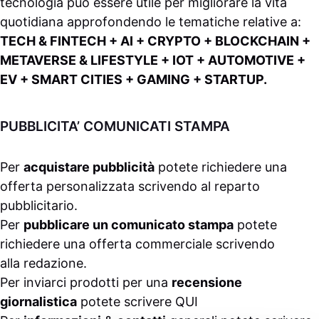
tecnologia può essere utile per migliorare la vita
quotidiana approfondendo le tematiche relative a:
TECH & FINTECH + AI + CRYPTO + BLOCKCHAIN +
METAVERSE & LIFESTYLE + IOT + AUTOMOTIVE +
EV + SMART CITIES + GAMING + STARTUP.
PUBBLICITA’ COMUNICATI STAMPA
Per
acquistare pubblicità
potete richiedere una
offerta personalizzata scrivendo al
reparto
pubblicitario
.
Per
pubblicare un comunicato stampa
potete
richiedere una offerta commerciale scrivendo
alla
redazione
.
Per inviarci prodotti per una
recensione
giornalistica
potete scrivere
QUI