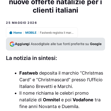
nuove offerte natalizie per i
clienti italiani
25 MAGGIO 2026
Home
/
MOBILE
/
Fastweb registra il marchio Christmas Card e prepara nuove offerte natalizie per i clienti italiani
Aggiungi
Assodigitale alle tue fonti preferite su
Google
La notizia in sintesi:
Fastweb
deposita il marchio “Christmas
Card” e “Christmascard” presso l’Ufficio
Italiano Brevetti e Marchi.
Il nome richiama le celebri promo
natalizie di
Omnitel
e poi
Vodafone
tra
fine anni Novanta e Duemila.