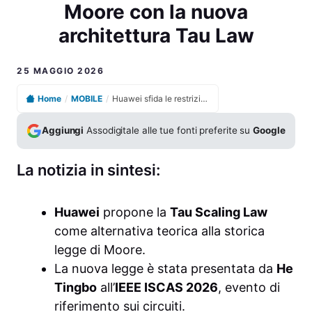
Moore con la nuova
architettura Tau Law
25 MAGGIO 2026
Home
/
MOBILE
/
Huawei sfida le restrizioni globali e supera la legge di Moore con la nuova architettura Tau Law
Aggiungi
Assodigitale alle tue fonti preferite su
Google
La notizia in sintesi:
Huawei
propone la
Tau Scaling Law
come alternativa teorica alla storica
legge di Moore.
La nuova legge è stata presentata da
He
Tingbo
all’
IEEE ISCAS 2026
, evento di
riferimento sui circuiti.