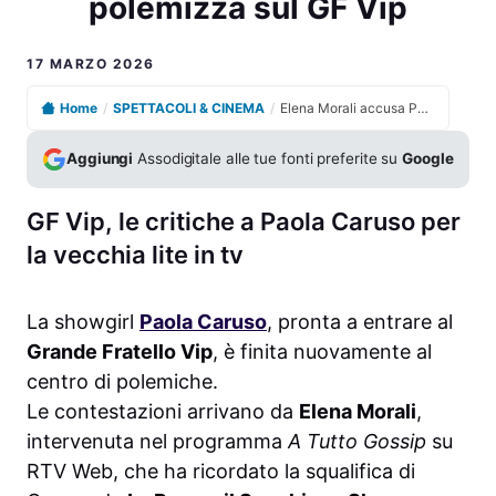
polemizza sul GF Vip
17 MARZO 2026
Home
/
SPETTACOLI & CINEMA
/
Elena Morali accusa Paola Caruso di aggressione e polemizza sul GF Vip
Aggiungi
Assodigitale alle tue fonti preferite su
Google
GF Vip, le critiche a Paola Caruso per
la vecchia lite in tv
La showgirl
Paola Caruso
, pronta a entrare al
Grande Fratello Vip
, è finita nuovamente al
centro di polemiche.
Le contestazioni arrivano da
Elena Morali
,
intervenuta nel programma
A Tutto Gossip
su
RTV Web, che ha ricordato la squalifica di