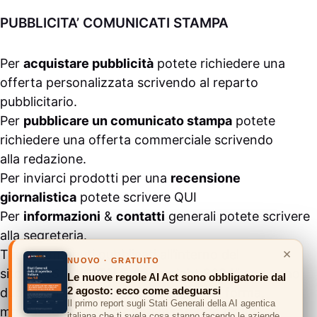
PUBBLICITA’ COMUNICATI STAMPA
Per
acquistare pubblicità
potete richiedere una
offerta personalizzata scrivendo al
reparto
pubblicitario
.
Per
pubblicare un comunicato stampa
potete
richiedere una offerta commerciale scrivendo
alla
redazione
.
Per inviarci prodotti per una
recensione
giornalistica
potete scrivere
QUI
Per
informazioni
&
contatti
generali potete scrivere
alla
segreteria
.
×
Tutti i contenuti pubblicati all’interno del
NUOVO · GRATUITO
sito
#ASSODIGITALE.
“Copyright 2024” non sono
Le nuove regole AI Act sono obbligatorie dal
2 agosto: ecco come adeguarsi
duplicabili e/o riproducibili in nessuna forma,
Il primo report sugli Stati Generali della AI agentica
ma
possono essere citati inserendo un link
italiana che ti svela cosa stanno facendo le aziende.