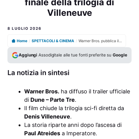
finale della trilogia di
Villeneuve
8 LUGLIO 2026
Home
/
SPETTACOLI & CINEMA
/
Warner Bros. pubblica il trailer di Dune Parte Tre, finale della trilogia di Villeneuve
Aggiungi
Assodigitale alle tue fonti preferite su
Google
La notizia in sintesi
Warner Bros.
ha diffuso il trailer ufficiale
di
Dune – Parte Tre
.
Il film chiude la trilogia sci-fi diretta da
Denis Villeneuve
.
La storia riparte anni dopo l’ascesa di
Paul Atreides
a Imperatore.