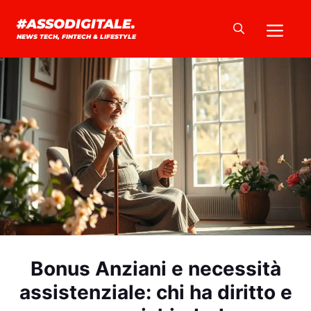
Vai
Me
#ASSODIGITALE.
al
NEWS TECH, FINTECH & LIFESTYLE
contenuto
Bonus Anziani e necessità
assistenziale: chi ha diritto e