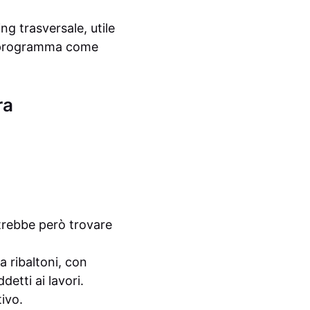
g trasversale, utile
il programma come
ra
trebbe però trovare
a ribaltoni, con
etti ai lavori.
tivo.