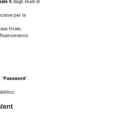
ale 5
dagli studi di
cisive per la
ase finale,
nfluenzeranno
 “
Password
”.
ubblico.
alent