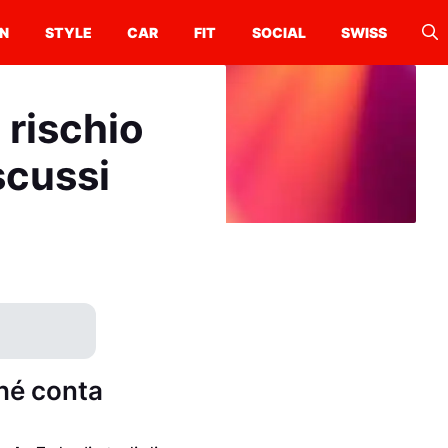
N
STYLE
CAR
FIT
SOCIAL
SWISS
 rischio
iscussi
ché conta