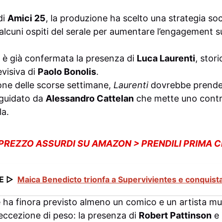
di
Amici 25
, la produzione ha scelto una strategia soc
 alcuni ospiti del serale per aumentare l’engagement 
è già confermata la presenza di
Luca Laurenti
, stor
evisiva di
Paolo Bonolis
.
one delle scorse settimane,
Laurenti
dovrebbe prende
o guidato da
Alessandro Cattelan
che mette uno contro
la.
 PREZZO ASSURDI SU AMAZON > PRENDILI PRIMA 
E ▷
Maica Benedicto trionfa a Supervivientes e conquista i
 ha finora previsto almeno un comico e un artista mus
ccezione di peso: la presenza di
Robert Pattinson
e