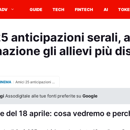
ADV
GUIDE
TECH
FINTECH
AI
TOKE
5 anticipazioni serali, a
azione gli allievi più d
CINEMA
/
Amici 25 anticipazioni serali, a rischio eliminazione gli allievi più discussi
gi
Assodigitale alle tue fonti preferite su
Google
e del 18 aprile: cosa vedremo e per