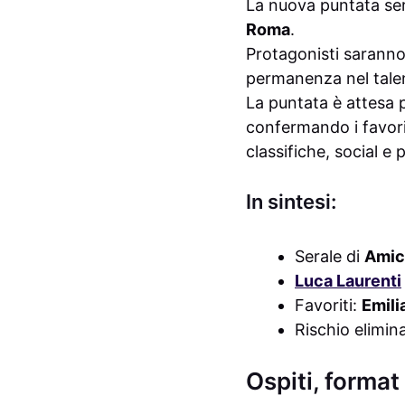
La nuova puntata ser
Roma
.
Protagonisti saranno g
permanenza nel tale
La puntata è attesa pe
confermando i favori
classifiche, social e 
In sintesi:
Serale di
Amic
Luca Laurenti
Favoriti:
Emili
Rischio elimin
Ospiti, format 