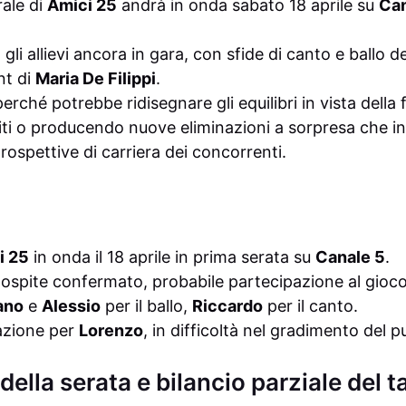
ale di
Amici 25
andrà in onda sabato 18 aprile su
Can
li allievi ancora in gara, con sfide di canto e ballo de
nt di
Maria De Filippi
.
rché potrebbe ridisegnare gli equilibri in vista della f
ti o producendo nuove eliminazioni a sorpresa che i
prospettive di carriera dei concorrenti.
i 25
in onda il 18 aprile in prima serata su
Canale 5
.
ospite confermato, probabile partecipazione al gioco
ano
e
Alessio
per il ballo,
Riccardo
per il canto.
azione per
Lorenzo
, in difficoltà nel gradimento del p
della serata e bilancio parziale del t