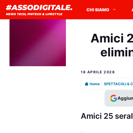
Vai
#ASSODIGITALE.
CHI SIAMO
al
NEWS TECH, FINTECH & LIFESTYLE
contenuto
Amici 2
elimin
16 APRILE 2026
Home
/
SPETTACOLI & 
Aggiun
Amici 25 seral