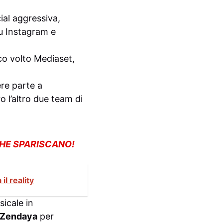
ial aggressiva,
su Instagram e
ico volto Mediaset,
re parte a
 l’altro due team di
CHE SPARISCANO!
l reality
icale in
Zendaya
per