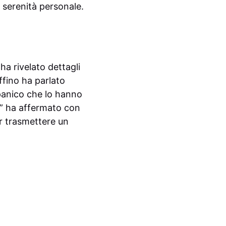
 serenità personale.
a rivelato dettagli
effino ha parlato
 panico che lo hanno
o” ha affermato con
r trasmettere un