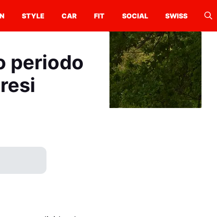
N
STYLE
CAR
FIT
SOCIAL
SWISS
o periodo
resi