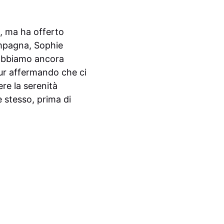
o, ma ha offerto
ompagna, Sophie
dobbiamo ancora
pur affermando che ci
re la serenità
 stesso, prima di