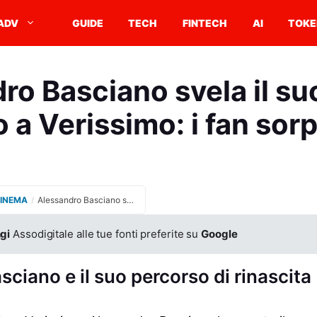
ADV
GUIDE
TECH
FINTECH
AI
TOKE
ro Basciano svela il su
o a Verissimo: i fan sorp
CINEMA
/
Alessandro Basciano svela il suo periodo buio a Verissimo: i fan sorpresi
gi
Assodigitale alle tue fonti preferite su
Google
ciano e il suo percorso di rinascita