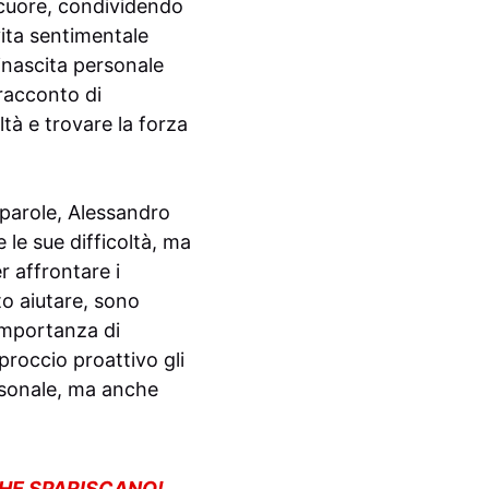
 cuore, condividendo
vita sentimentale
rinascita personale
 racconto di
tà e trovare la forza
 parole, Alessandro
 le sue difficoltà, ma
r affrontare i
to aiutare, sono
’importanza di
proccio proattivo gli
rsonale, ma anche
CHE SPARISCANO!