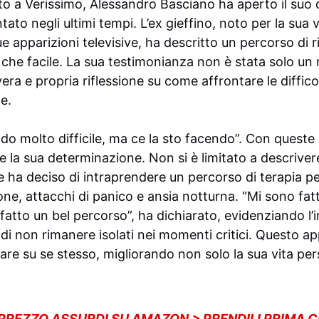
to a Verissimo, Alessandro Basciano ha aperto il suo
tato negli ultimi tempi. L’ex gieffino, noto per la sua 
ue apparizioni televisive, ha descritto un percorso di 
o che facile. La sua testimonianza non è stata solo un
ra e propria riflessione su come affrontare le difficol
e.
do molto difficile, ma ce la sto facendo”. Con queste
e la sua determinazione. Non si è limitato a descrivere
 ha deciso di intraprendere un percorso di terapia pe
ne, attacchi di panico e ansia notturna. “Mi sono fat
 fatto un bel percorso”, ha dichiarato, evidenziando l
i non rimanere isolati nei momenti critici. Questo ap
are su se stesso, migliorando non solo la sua vita pe
 PREZZO ASSURDI SU AMAZON > PRENDILI PRIMA 