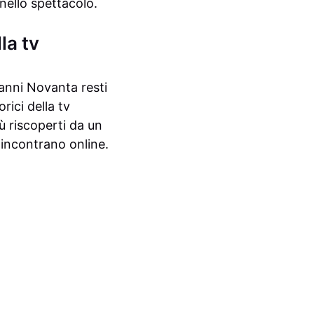
nello spettacolo.
lla tv
anni Novanta resti
rici della tv
ù riscoperti da un
i incontrano online.