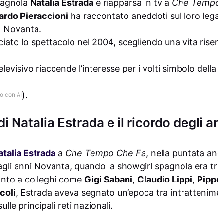
pagnola
Natalia Estrada
è riapparsa in tv a
Che Tempo
ardo Pieraccioni
ha raccontato aneddoti sul loro leg
i Novanta.
ciato lo spettacolo nel 2004, scegliendo una vita rise
televisivo riaccende l’interesse per i volti simbolo della
).
o con AI
v di Natalia Estrada e il ricordo degli
atalia Estrada
a
Che Tempo Che Fa
, nella puntata an
 agli anni Novanta, quando la showgirl spagnola era tra 
canto a colleghi come
Gigi Sabani
,
Claudio Lippi
,
Pipp
coli
, Estrada aveva segnato un’epoca tra intrattenim
le principali reti nazionali.