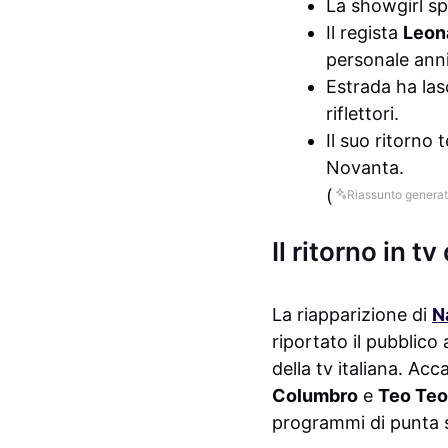
La showgirl s
Il regista
Leon
personale ann
Estrada ha las
riflettori.
Il suo ritorno 
Novanta.
(
Riassunto generat
Il ritorno in t
La riapparizione di
N
riportato il pubblico
della tv italiana. Ac
Columbro
e
Teo Teo
programmi di punta sul