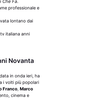
 Che Fa
.
ame professionale e
rvata lontano dai
 tv italiana anni
 anni Novanta
data in onda ieri, ha
i volti più popolari
o Franco
,
Marco
ento, cinema e