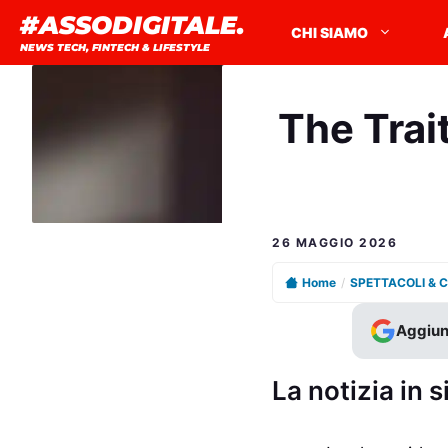
Vai
#ASSODIGITALE.
CHI SIAMO
al
NEWS TECH, FINTECH & LIFESTYLE
contenuto
The Trait
26 MAGGIO 2026
Home
/
SPETTACOLI & 
Aggiun
La notizia in s