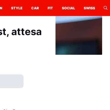
N
STYLE
CAR
FIT
SOCIAL
SWISS
st, attesa