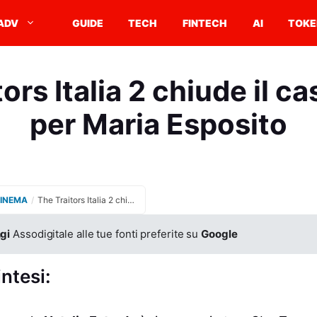
ADV
GUIDE
TECH
FINTECH
AI
TOKE
ors Italia 2 chiude il ca
per Maria Esposito
CINEMA
/
The Traitors Italia 2 chiude il cast, attesa per Maria Esposito
gi
Assodigitale alle tue fonti preferite su
Google
intesi: