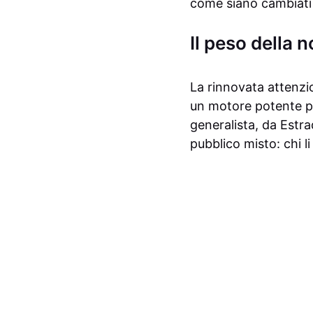
come siano cambiati 
Il peso della no
La rinnovata attenz
un motore potente per
generalista, da Estr
pubblico misto: chi li