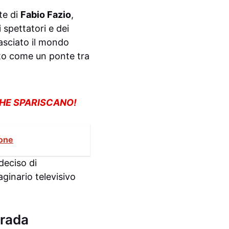
ite di
Fabio Fazio
,
 spettatori e dei
lasciato il mondo
pito come un ponte tra
CHE SPARISCANO!
ione
deciso di
aginario televisivo
trada