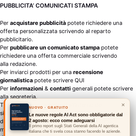
PUBBLICITA’ COMUNICATI STAMPA
Per
acquistare pubblicità
potete richiedere una
offerta personalizzata scrivendo al
reparto
pubblicitario
.
Per
pubblicare un comunicato stampa
potete
richiedere una offerta commerciale scrivendo
alla
redazione
.
Per inviarci prodotti per una
recensione
giornalistica
potete scrivere
QUI
Per
informazioni
&
contatti
generali potete scrivere
alla
segreteria
.
×
Tutti i contenuti pubblicati all’interno del
NUOVO · GRATUITO
sito
#ASSODIGITALE.
“Copyright 2024” non sono
Le nuove regole AI Act sono obbligatorie dal
2 agosto: ecco come adeguarsi
duplicabili e/o riproducibili in nessuna forma,
Il primo report sugli Stati Generali della AI agentica
ma
possono essere citati inserendo un link
italiana che ti svela cosa stanno facendo le aziende.