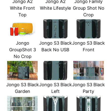
Jongo A2
Jongo A2
Jongo Family
White Front
White Lifestyle
Group Shot No
Top
Crop
Jongo
Jongo S3 Black
Jongo S3 Black
GroupShot 3
Back No USB
Front
No Crop
Jongo S3 Black
Jongo S3 Black
Jongo S3 Black
Garden
Left
Party