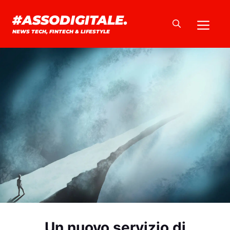
Vai
#ASSODIGITALE.
Me
al
NEWS TECH, FINTECH & LIFESTYLE
contenuto
Un nuovo servizio di