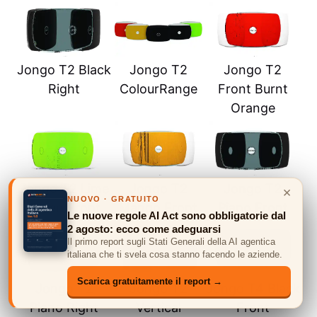
Jongo T2 Black
Jongo T2
Jongo T2
Right
ColourRange
Front Burnt
Orange
Jongo T2 Lime
Jongo T2
Jongo T2
×
NUOVO · GRATUITO
Green Front
Mango Front
Piano Front
Le nuove regole AI Act sono obbligatorie dal
2 agosto: ecco come adeguarsi
Il primo report sugli Stati Generali della AI agentica
italiana che ti svela cosa stanno facendo le aziende.
Scarica gratuitamente il report →
Jongo T2
Jongo T2
Jongo T4 Black
Piano Right
Vertical
Front