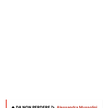
🔥 DA NON PERDERE ▷
Alessandra Mussolini