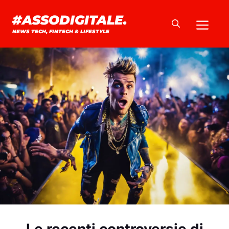
Vai
#ASSODIGITALE.
Me
al
NEWS TECH, FINTECH & LIFESTYLE
contenuto
Le recenti controversie di