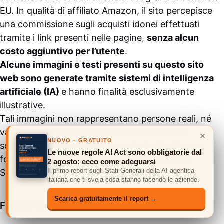
EU. In qualità di affiliato Amazon, il sito percepisce
una commissione sugli acquisti idonei effettuati
tramite i link presenti nelle pagine,
senza alcun
costo aggiuntivo per l’utente
.
Alcune immagini e testi presenti su questo sito
web sono generate tramite sistemi di intelligenza
artificiale (IA)
e hanno finalità esclusivamente
illustrative.
Tali immagini non rappresentano persone reali, né
vanno intese come fotografie autentiche dei
×
NUOVO · GRATUITO
soggetti. Per chiarimenti, segnalazioni o istanze
Le nuove regole AI Act sono obbligatorie dal
formali è possibile contattare la
DIVISIONE DI
2 agosto: ecco come adeguarsi
Il primo report sugli Stati Generali della AI agentica
SUPPORTO
.
italiana che ti svela cosa stanno facendo le aziende.
Scarica gratuitamente il report →
FONTE UFFICIALE GOOGLE NEWS