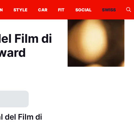
N
STYLE
CAR
FIT
SOCIAL
SWISS
el Film di
Award
 del Film di