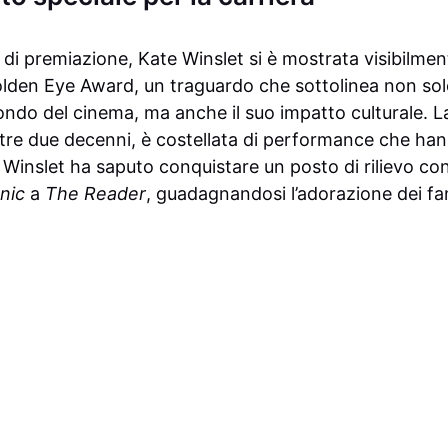
 di premiazione, Kate Winslet si è mostrata visibilm
olden Eye Award, un traguardo che sottolinea non sol
do del cinema, ma anche il suo impatto culturale. La c
ltre due decenni, è costellata di performance che han
inslet ha saputo conquistare un posto di rilievo con r
anic
a
The Reader
, guadagnandosi l’adorazione dei fan 