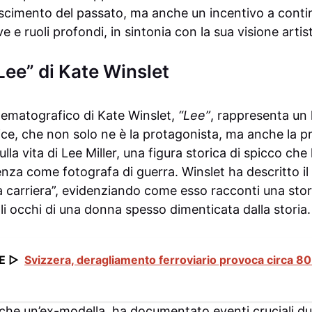
scimento del passato, ma anche un incentivo a contin
ve e ruoli profondi, in sintonia con la sua visione artist
“Lee” di Kate Winslet
nematografico di Kate Winslet,
“Lee”
, rappresenta un 
rice, che non solo ne è la protagonista, ma anche la p
ulla vita di Lee Miller, una figura storica di spicco ch
enza come fotografa di guerra. Winslet ha descritto il 
ua carriera”, evidenziando come esso racconti una storia
li occhi di una donna spesso dimenticata dalla storia.
E ▷
Svizzera, deragliamento ferroviario provoca circa 80
anche un’ex-modella, ha documentato eventi cruciali d