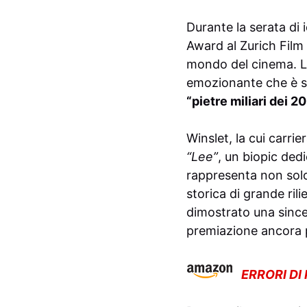
Durante la serata di i
Award al Zurich Film 
mondo del cinema. L
emozionante che è st
“pietre miliari dei 20
Winslet, la cui carri
“Lee”
, un biopic dedi
rappresenta non solo
storica di grande ril
dimostrato una since
premiazione ancora 
ERRORI DI