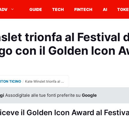
ADV
GUIDE
TECH
FINTECH
AI
TOKE
let trionfa al Festival d
go con il Golden Icon 
NTON TICINO
/
Kate Winslet trionfa al Festival del Film di Zurigo con il Golden Icon Award
gi
Assodigitale alle tue fonti preferite su
Google
iceve il Golden Icon Award al Festival