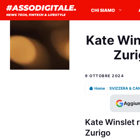
Vai
#ASSODIGITALE.
CHI SIAMO
al
NEWS TECH, FINTECH & LIFESTYLE
contenuto
Kate Wins
Zuri
9 OTTOBRE 2024
Home
/
SVIZZERA & CA
Aggiun
Kate Winslet r
Zurigo