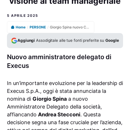
visione al team manageriale
5 APRILE 2025
Home
/
PERSONE
/
Giorgio Spina nuovo Ceo in Execus: presenta la sua visione al team manageriale
Aggiungi
Assodigitale alle tue fonti preferite su
Google
Nuovo amministratore delegato di
Execus
In un’importante evoluzione per la leadership di
Execus S.p.A., oggi è stata annunciata la
nomina di
Giorgio Spina
a nuovo
Amministratore Delegato della società,
affiancando
Andrea Stecconi
. Questa
decisione segna una fase cruciale per l’azienda,