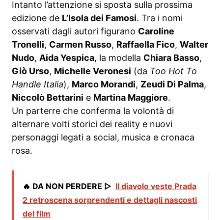
Intanto l’attenzione si sposta sulla prossima
edizione de
L’Isola dei Famosi
. Tra i nomi
osservati dagli autori figurano
Caroline
Tronelli
,
Carmen Russo
,
Raffaella Fico
,
Walter
Nudo
,
Aida Yespica
, la modella
Chiara Basso
,
Giò Urso
,
Michelle Veronesi
(da
Too Hot To
Handle Italia
),
Marco Morandi
,
Zeudi Di Palma
,
Niccolò Bettarini
e
Martina Maggiore
.
Un parterre che conferma la volontà di
alternare volti storici dei reality e nuovi
personaggi legati a social, musica e cronaca
rosa.
🔥 DA NON PERDERE ▷
Il diavolo veste Prada
2 retroscena sorprendenti e dettagli nascosti
del film