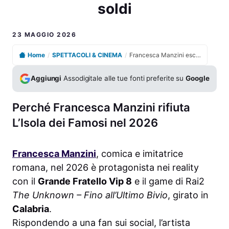
soldi
23 MAGGIO 2026
Home
/
SPETTACOLI & CINEMA
/
Francesca Manzini esclude L’Isola dei Famosi anche per soldi
Aggiungi
Assodigitale alle tue fonti preferite su
Google
Perché Francesca Manzini rifiuta
L’Isola dei Famosi nel 2026
Francesca Manzini
, comica e imitatrice
romana, nel 2026 è protagonista nei reality
con il
Grande Fratello Vip 8
e il game di Rai2
The Unknown – Fino all’Ultimo Bivio
, girato in
Calabria
.
Rispondendo a una fan sui social, l’artista