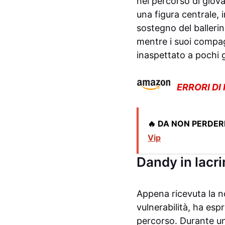
nel percorso di giov
una figura centrale, i
sostegno del ballerin
mentre i suoi compag
inaspettato a pochi g
ERRORI DI
🔥 DA NON PERDER
Vip
Dandy in lacr
Appena ricevuta la n
vulnerabilità, ha esp
percorso. Durante una