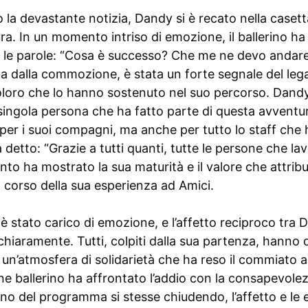
la devastante notizia, Dandy si è recato nella casetta
. In un momento intriso di emozione, il ballerino ha 
 le parole: “Cosa è successo? Che me ne devo andare
a dalla commozione, è stata un forte segnale del le
coloro che lo hanno sostenuto nel suo percorso. Dandy
 singola persona che ha fatto parte di questa avvent
per i suoi compagni, ma anche per tutto lo staff che h
detto: “Grazie a tutti quanti, tutte le persone che la
to ha mostrato la sua maturità e il valore che attribui
 corso della sua esperienza ad Amici.
è stato carico di emozione, e l’affetto reciproco tra D
iaramente. Tutti, colpiti dalla sua partenza, hanno 
un’atmosfera di solidarietà che ha reso il commiato 
vane ballerino ha affrontato l’addio con la consapevole
rno del programma si stesse chiudendo, l’affetto e le