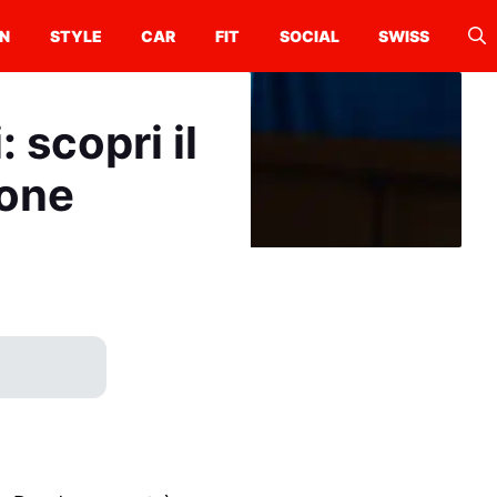
N
STYLE
CAR
FIT
SOCIAL
SWISS
 scopri il
ione