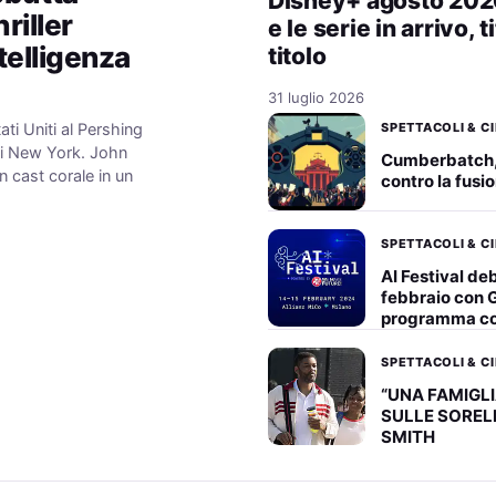
Disney+ agosto 2026: 
riller
e le serie in arrivo, t
ntelligenza
titolo
31 luglio 2026
SPETTACOLI & C
ati Uniti al Pershing
di New York. John
Cumberbatch
 cast corale in un
contro la fus
SPETTACOLI & C
AI Festival deb
febbraio con G
programma c
SPETTACOLI & C
“UNA FAMIGLI
SULLE SOREL
SMITH