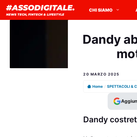
Vai
#ASSODIGITALE.
CHI SIAMO
al
NEWS TECH, FINTECH & LIFESTYLE
contenuto
Dandy abb
mot
20 MARZO 2025
Home
/
SPETTACOLI & 
Aggiun
Dandy costret