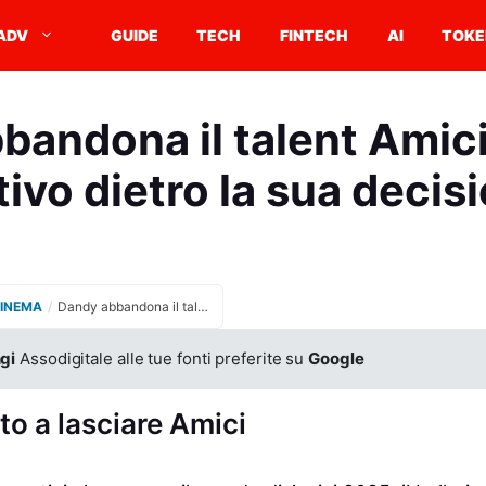
ADV
GUIDE
TECH
FINTECH
AI
TOKE
andona il talent Amici:
ivo dietro la sua decis
CINEMA
/
Dandy abbandona il talent Amici: scopri il motivo dietro la sua decisione
gi
Assodigitale alle tue fonti preferite su
Google
to a lasciare Amici