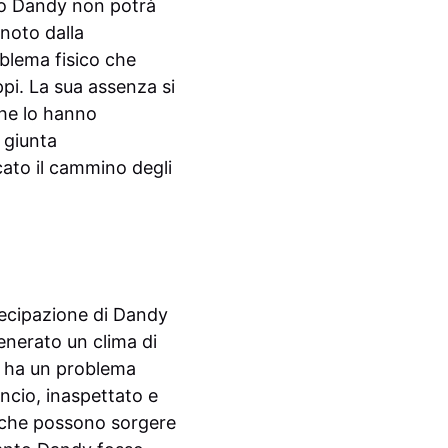
ino Dandy non potrà
 noto dalla
blema fisico che
ppi. La sua assenza si
che lo hanno
, giunta
cato il cammino degli
tecipazione di Dandy
generato un clima di
dy ha un problema
ncio, inaspettato e
tà che possono sorgere