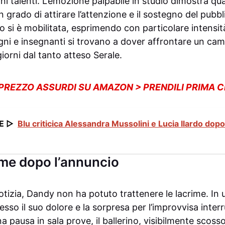
ani talenti. L’emozione palpabile in studio dimostra q
n grado di attirare l’attenzione e il sostegno del pubbl
o si è mobilitata, esprimendo con particolare intensità
ni e insegnanti si trovano a dover affrontare un c
iorni dal tanto atteso Serale.
 PREZZO ASSURDI SU AMAZON > PRENDILI PRIMA 
E ▷
Blu criticica Alessandra Mussolini e Lucia Ilardo dopo
ime dopo l’annuncio
otizia, Dandy non ha potuto trattenere le lacrime. I
resso il suo dolore e la sorpresa per l’improvvisa inter
 pausa in sala prove, il ballerino, visibilmente scoss