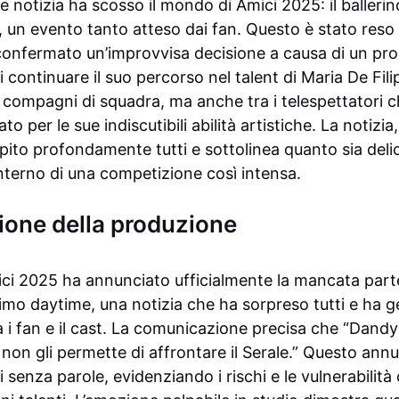
te notizia ha scosso il mondo di Amici 2025: il baller
, un evento tanto atteso dai fan. Questo è stato reso
onfermato un’improvvisa decisione a causa di un pro
continuare il suo percorso nel talent di Maria De Fili
 i compagni di squadra, ma anche tra i telespettatori 
 per le sue indiscutibili abilità artistiche. La notizia
lpito profondamente tutti e sottolinea quanto sia deli
’interno di una competizione così intensa.
one della produzione
ci 2025 ha annunciato ufficialmente la mancata par
ltimo daytime, una notizia che ha sorpreso tutti e ha 
ra i fan e il cast. La comunicazione precisa che “Dan
non gli permette di affrontare il Serale.” Questo annu
ti senza parole, evidenziando i rischi e le vulnerabili