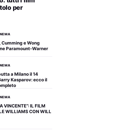
tutti i film
itolo per
INEMA
, Cumming e Wong
ione Paramount-Warner
INEMA
utta a Milano il 14
arry Kasparov: ecco il
ompleto
INEMA
A VINCENTE”: IL FILM
LE WILLIAMS CON WILL