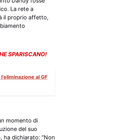
uanto Dandy fosse
ico. La rete a
 il proprio affetto,
ambiamento
CHE SPARISCANO!
 l’eliminazione al GF
n un momento di
ruzione del suo
o, ha dichiarato: “Non