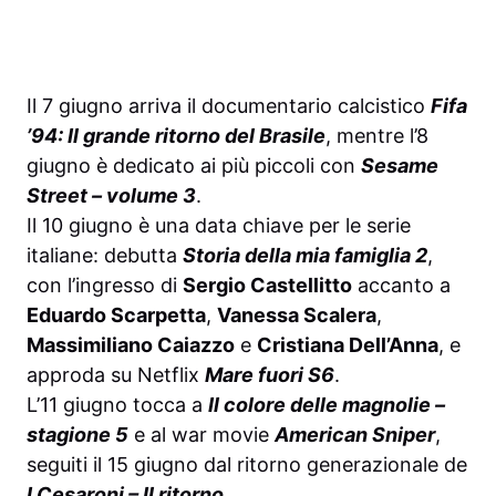
Il 7 giugno arriva il documentario calcistico
Fifa
’94: Il grande ritorno del Brasile
, mentre l’8
giugno è dedicato ai più piccoli con
Sesame
Street – volume 3
.
Il 10 giugno è una data chiave per le serie
italiane: debutta
Storia della mia famiglia 2
,
con l’ingresso di
Sergio Castellitto
accanto a
Eduardo Scarpetta
,
Vanessa Scalera
,
Massimiliano Caiazzo
e
Cristiana Dell’Anna
, e
approda su Netflix
Mare fuori S6
.
L’11 giugno tocca a
Il colore delle magnolie –
stagione 5
e al war movie
American Sniper
,
seguiti il 15 giugno dal ritorno generazionale de
I Cesaroni – Il ritorno
.