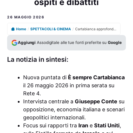
ospiti e dibattiti
26 MAGGIO 2026
Home
/
SPETTACOLI & CINEMA
/
Cartabianca approfondisce l’attualità in prima serata con ospiti e dibattiti
Aggiungi
Assodigitale alle tue fonti preferite su
Google
La notizia in sintesi:
Nuova puntata di
È sempre Cartabianca
il 26 maggio 2026 in prima serata su
Rete 4.
Intervista centrale a
Giuseppe Conte
su
opposizione, economia italiana e scenari
geopolitici internazionali.
Focus sui rapporti tra
Iran
e
Stati Uniti
,