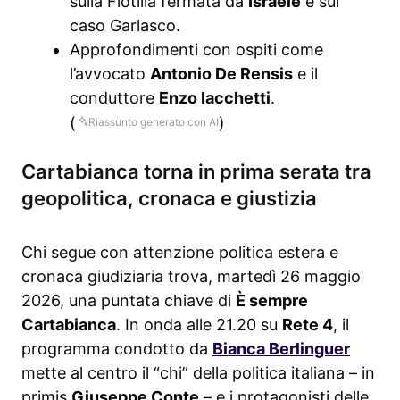
sulla Flotilla fermata da
Israele
e sul
caso Garlasco.
Approfondimenti con ospiti come
l’avvocato
Antonio De Rensis
e il
conduttore
Enzo Iacchetti
.
(
)
Riassunto generato con AI
Cartabianca torna in prima serata tra
geopolitica, cronaca e giustizia
Chi segue con attenzione politica estera e
cronaca giudiziaria trova, martedì 26 maggio
2026, una puntata chiave di
È sempre
Cartabianca
. In onda alle 21.20 su
Rete 4
, il
programma condotto da
Bianca Berlinguer
mette al centro il “chi” della politica italiana – in
primis
Giuseppe Conte
– e i protagonisti delle