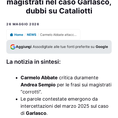
magistrati nel caso Garlasco,
dubbi su Cataliotti
26 MAGGIO 2026
Home
/
NEWS
/
Carmelo Abbate attacca Andrea Sempio e difende i magistrati nel caso Garlasco, dubbi su Cataliotti
Aggiungi
Assodigitale alle tue fonti preferite su
Google
La notizia in sintesi:
Carmelo Abbate
critica duramente
Andrea Sempio
per le frasi sui magistrati
“corrotti”.
Le parole contestate emergono da
intercettazioni del marzo 2025 sul caso
di
Garlasco
.