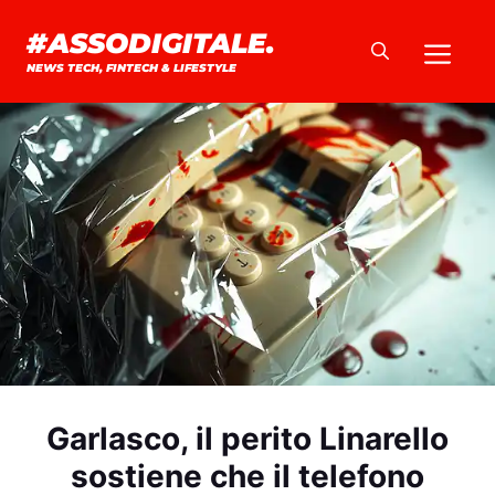
Vai
#ASSODIGITALE.
Me
al
NEWS TECH, FINTECH & LIFESTYLE
contenuto
Garlasco, il perito Linarello
sostiene che il telefono