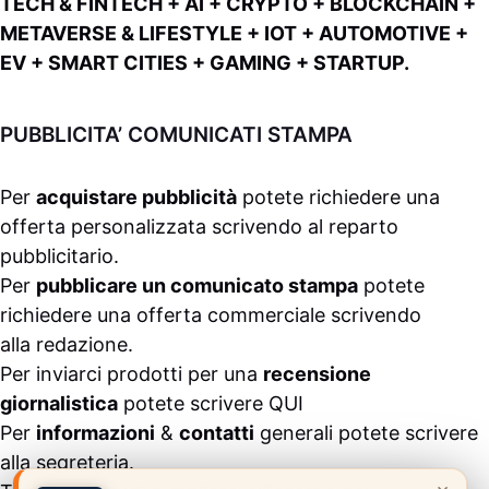
TECH & FINTECH + AI + CRYPTO + BLOCKCHAIN +
METAVERSE & LIFESTYLE + IOT + AUTOMOTIVE +
EV + SMART CITIES + GAMING + STARTUP.
PUBBLICITA’ COMUNICATI STAMPA
Per
acquistare pubblicità
potete richiedere una
offerta personalizzata scrivendo al
reparto
pubblicitario
.
Per
pubblicare un comunicato stampa
potete
richiedere una offerta commerciale scrivendo
alla
redazione
.
Per inviarci prodotti per una
recensione
giornalistica
potete scrivere
QUI
Per
informazioni
&
contatti
generali potete scrivere
alla
segreteria
.