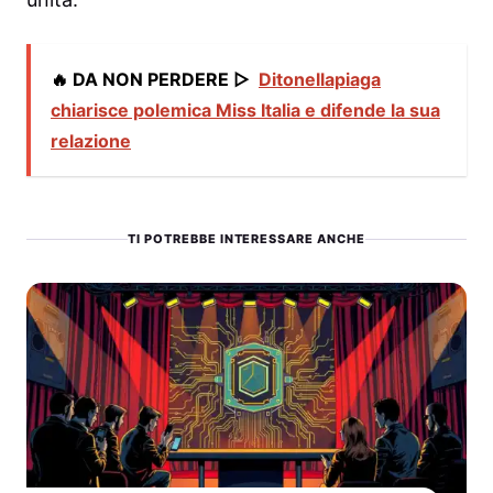
🔥 DA NON PERDERE ▷
Ditonellapiaga
chiarisce polemica Miss Italia e difende la sua
relazione
TI POTREBBE INTERESSARE ANCHE