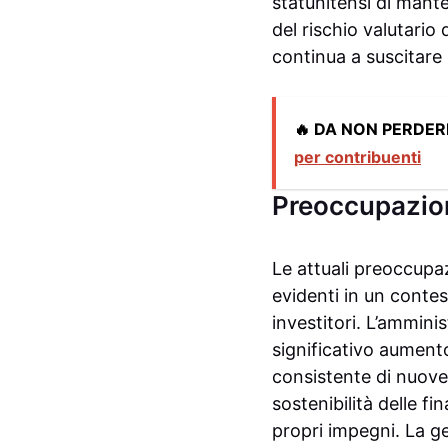
statunitensi di mant
del rischio valutario
continua a suscitare 
🔥 DA NON PERDER
per contribuenti
Preoccupazion
Le attuali preoccupaz
evidenti in un conte
investitori. L’ammini
significativo aument
consistente di nuove 
sostenibilità delle fi
propri impegni. La ge