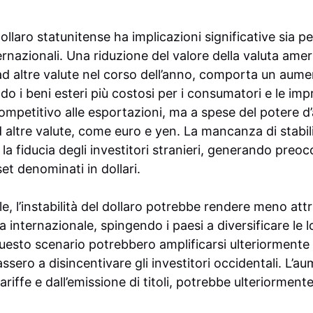
ollaro statunitense ha implicazioni significative sia p
ernazionali. Una riduzione del valore della valuta ame
 ad altre valute nel corso dell’anno, comporta un aume
o i beni esteri più costosi per i consumatori e le im
ompetitivo alle esportazioni, ma a spese del potere d’
 altre valute, come euro e yen. La mancanza di stabili
 la fiducia degli investitori stranieri, generando preoc
set denominati in dollari.
e, l’instabilità del dollaro potrebbe rendere meno attra
 internazionale, spingendo i paesi a diversificare le lo
sto scenario potrebbero amplificarsi ulteriormente se
sero a disincentivare gli investitori occidentali. L’aum
riffe e dall’emissione di titoli, potrebbe ulteriormente