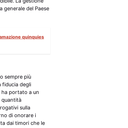
ibile. La gestione
ca generale del Paese
ttamazione quinquies
ono sempre più
fiducia degli
, ha portato a un
 quantità
ogativi sulla
rno di onorare i
ta dai timori che le