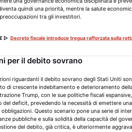
enere una governance economica disciplinata e preved
 diventa quindi una priorità, mentre la salute economi
preoccupazioni tra gli investitori.
E ▷
Decreto fiscale introduce tregua rafforzata sulla ro
i per il debito sovrano
ioni riguardanti il debito sovrano degli Stati Uniti s
sto di crescente indebitamento e deterioramento della 
strazione Trump, con le sue politiche fiscali espansive
o del deficit, prevedendo la necessità di emettere una
obbligazioni. Questo scenario pone una serie di interr
nanze pubbliche e sulla solidità della capacità del gove
stione del debito, già critica, è ulteriormente aggrava