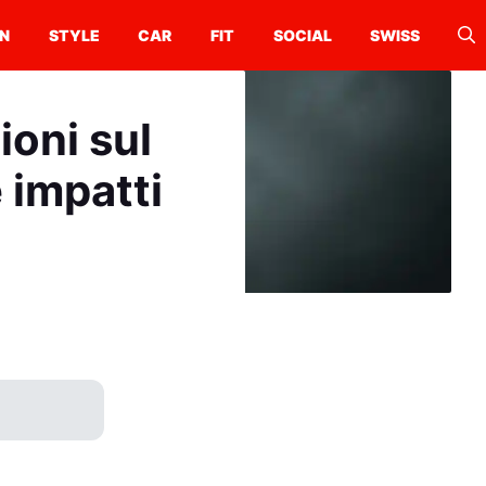
N
STYLE
CAR
FIT
SOCIAL
SWISS
ioni sul
 impatti