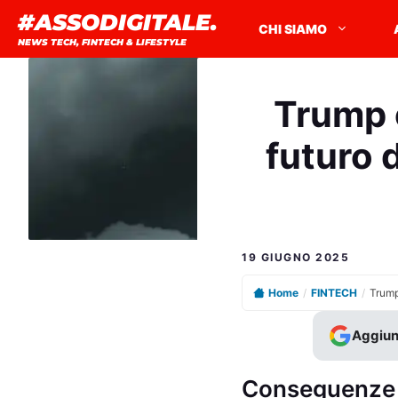
Vai
#ASSODIGITALE.
CHI SIAMO
al
NEWS TECH, FINTECH & LIFESTYLE
contenuto
Trump e
futuro 
19 GIUGNO 2025
Home
/
FINTECH
/
Aggiun
Conseguenze d