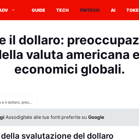
ADV
GUIDE
TECH
FINTECH
AI
TOKE
 il dollaro: preoccupaz
della valuta americana e
economici globali.
Trump e il dollaro: preoccupazioni sul futuro della valuta americana e impatti economici globali.
gi
Assodigitale alle tue fonti preferite su
Google
ella svalutazione del dollaro