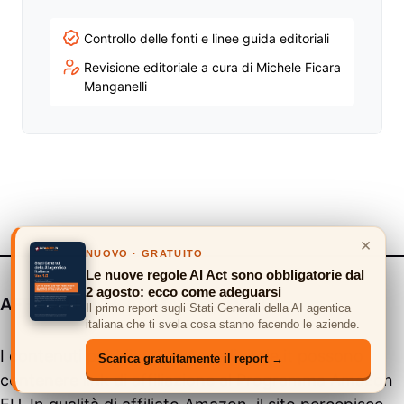
Controllo delle fonti e linee guida editoriali
Revisione editoriale a cura di Michele Ficara
Manganelli
×
NUOVO · GRATUITO
Le nuove regole AI Act sono obbligatorie dal
2 agosto: ecco come adeguarsi
AFFILIATION + AI IMAGE & TEXT
Il primo report sugli Stati Generali della AI agentica
italiana che ti svela cosa stanno facendo le aziende.
I contenuti pubblicati su
Assodigitale.it
possono
Scarica gratuitamente il report →
contenere link di affiliazione al Programma Amazon