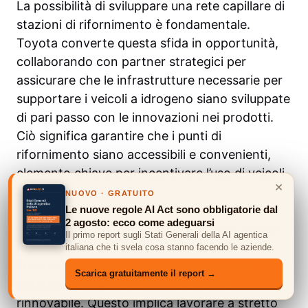
La possibilità di sviluppare una rete capillare di
stazioni di rifornimento è fondamentale.
Toyota converte questa sfida in opportunità,
collaborando con partner strategici per
assicurare che le infrastrutture necessarie per
supportare i veicoli a idrogeno siano sviluppate
di pari passo con le innovazioni nei prodotti.
Ciò significa garantire che i punti di
rifornimento siano accessibili e convenienti,
elemento chiave per incentivare l’uso di veicoli
×
alimentati a idrogeno.
NUOVO · GRATUITO
Le nuove regole AI Act sono obbligatorie dal
2 agosto: ecco come adeguarsi
Nello scenario globale, Toyota si pone anche
Il primo report sugli Stati Generali della AI agentica
l’obiettivo di contribuire a una rete
italiana che ti svela cosa stanno facendo le aziende.
internazionale di scambi commerciali che
Scarica gratuitamente il report →
enfatizzi l’idrogeno come carburante
rinnovabile. Questo implica lavorare a stretto