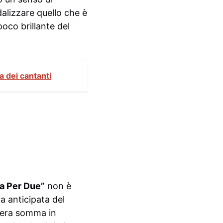
alizzare quello che è
oco brillante del
a dei cantanti
ia Per Due”
non è
a anticipata del
ntera somma in