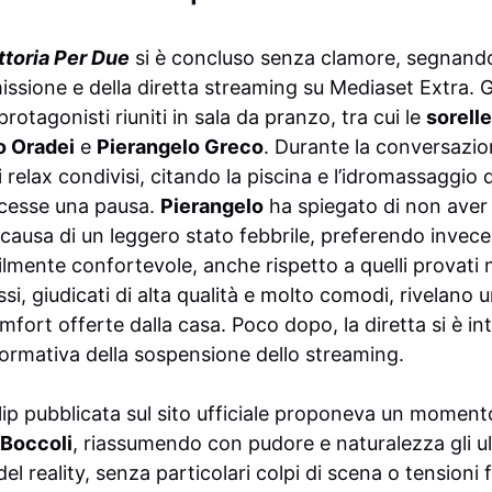
ttoria Per Due
si è concluso senza clamore, segnand
issione e della diretta streaming su Mediaset Extra. Gli
rotagonisti riuniti in sala da pranzo, tra cui le
sorell
o Oradei
e
Pierangelo Greco
. Durante la conversazion
 relax condivisi, citando la piscina e l’idromassaggio
cesse una pausa.
Pierangelo
ha spiegato di non aver 
causa di un leggero stato febbrile, preferendo invece i
lmente confortevole, anche rispetto a quelli provati n
ssi, giudicati di alta qualità e molto comodi, rivelano 
omfort offerte dalla casa. Poco dopo, la diretta si è in
nformativa della sospensione dello streaming.
a clip pubblicata sul sito ufficiale proponeva un moment
 Boccoli
, riassumendo con pudore e naturalezza gli ult
del reality, senza particolari colpi di scena o tensioni f