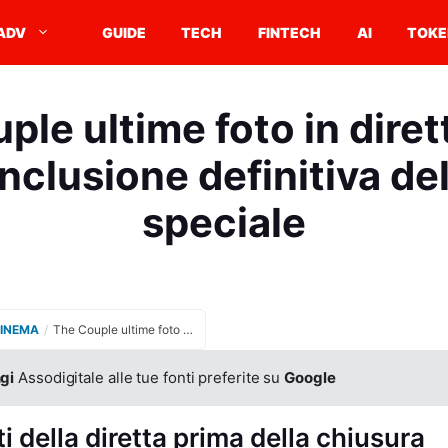
ADV
GUIDE
TECH
FINTECH
AI
TOKE
ple ultime foto in diret
nclusione definitiva de
speciale
CINEMA
/
The Couple ultime foto in diretta prima della conclusione definitiva dell’evento speciale
gi
Assodigitale alle tue fonti preferite su
Google
 della diretta prima della chiusura