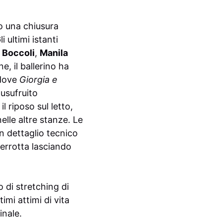
o una chiusura
 ultimi istanti
e Boccoli
,
Manila
e, il ballerino ha
 dove
Giorgia e
usufruito
l riposo sul letto,
elle altre stanze. Le
un dettaglio tecnico
terrotta lasciando
o di stretching di
imi attimi di vita
inale.