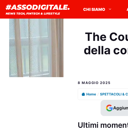
Vai
#ASSODIGITALE.
CHI SIAMO
al
NEWS TECH, FINTECH & LIFESTYLE
contenuto
The Cou
della co
8 MAGGIO 2025
Home
/
SPETTACOLI & 
Aggiun
Ultimi momenti