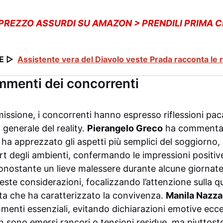
 PREZZO ASSURDI SU AMAZON > PRENDILI PRIMA 
E ▷
Assistente vera del Diavolo veste Prada racconta le
mmenti dei concorrenti
missione, i concorrenti hanno espresso riflessioni paca
 generale del reality.
Pierangelo Greco
ha commentat
i ha apprezzato gli aspetti più semplici del soggiorno,
ort degli ambienti, confermando le impressioni positi
nostante un lieve malessere durante alcune giornat
te considerazioni, focalizzando l’attenzione sulla qua
ata che ha caratterizzato la convivenza.
Manila Nazza
mmenti essenziali, evitando dichiarazioni emotive ecce
on sono emersi rancori o tensioni residue, ma piuttost