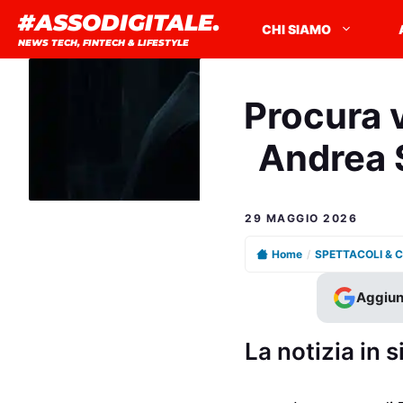
Vai
#ASSODIGITALE.
CHI SIAMO
al
NEWS TECH, FINTECH & LIFESTYLE
contenuto
Procura v
Andrea S
29 MAGGIO 2026
Home
/
SPETTACOLI & 
Aggiun
La notizia in s