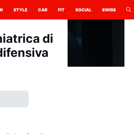
N
STYLE
CAR
FIT
SOCIAL
SWISS
iatrica di
difensiva