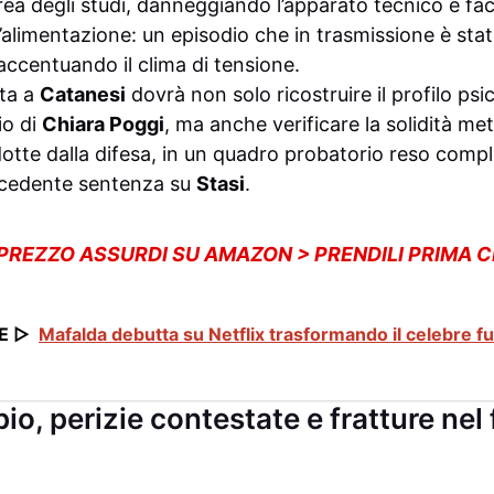
area degli studi, danneggiando l’apparato tecnico e fa
imentazione: un episodio che in trasmissione è stat
accentuando il clima di tensione.
ata a
Catanesi
dovrà non solo ricostruire il profilo psi
io di
Chiara Poggi
, ma anche verificare la solidità me
odotte dalla difesa, in un quadro probatorio reso com
recedente sentenza su
Stasi
.
 PREZZO ASSURDI SU AMAZON > PRENDILI PRIMA 
E ▷
Mafalda debutta su Netflix trasformando il celebre fu
io, perizie contestate e fratture nel 