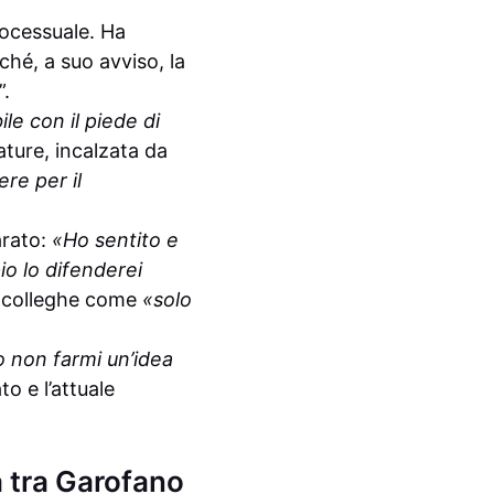
rocessuale. Ha
hé, a suo avviso, la
”.
le con il piede di
zature, incalzata da
re per il
arato:
«Ho sentito e
io lo difenderei
le colleghe come
«solo
o non farmi un’idea
o e l’attuale
a tra Garofano