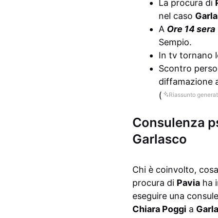
La procura di
nel caso
Garl
A
Ore 14 sera
Sempio.
In tv tornano 
Scontro person
diffamazione 
(
Riassunto generat
Consulenza ps
Garlasco
Chi è coinvolto, cos
procura di
Pavia
ha i
eseguire una consule
Chiara Poggi
a
Garl