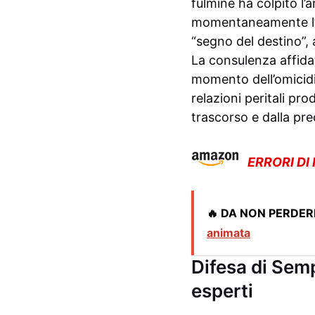
fulmine ha colpito l’
momentaneamente l’al
“segno del destino”, 
La consulenza affid
momento dell’omicid
relazioni peritali pr
trascorso e dalla p
ERRORI DI
🔥 DA NON PERDER
animata
Difesa di Semp
esperti