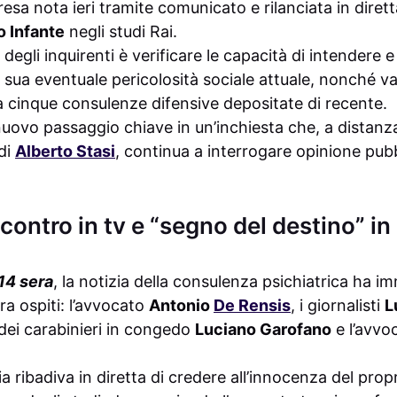
resa nota ieri tramite comunicato e rilanciata in diret
o Infante
negli studi Rai.
 degli inquirenti è verificare le capacità di intendere 
la sua eventuale pericolosità sociale attuale, nonché va
ica cinque consulenze difensive depositate di recente.
ovo passaggio chiave in un’inchiesta che, a distanza 
di
Alberto Stasi
, continua a interrogare opinione pub
ontro in tv e “segno del destino” in 
14 sera
, la notizia della consulenza psichiatrica ha 
ra ospiti: l’avvocato
Antonio
De Rensis
, i giornalisti
L
e dei carabinieri in congedo
Luciano Garofano
e l’avvo
 ribadiva in diretta di credere all’innocenza del propr