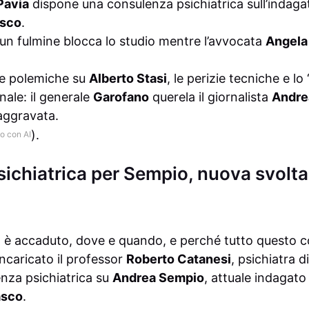
Pavia
dispone una consulenza psichiatrica sull’indag
asco
.
un fulmine blocca lo studio mentre l’avvocata
Angela
le polemiche su
Alberto Stasi
, le perizie tecniche e lo
ale: il generale
Garofano
querela il giornalista
Andre
aggravata.
).
o con AI
ichiatrica per Sempio, nuova svolta
a è accaduto, dove e quando, e perché tutto questo c
ncaricato il professor
Roberto Catanesi
, psichiatra d
nza psichiatrica su
Andrea Sempio
, attuale indagato 
asco
.