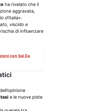
te
ha rivelato che il
zione aggravata,
o d’Italia»
.
to, viscido e
rischia di influenzare
azioni con Sal Da
tici
ell’opinione
tasi
e le nuove piste
la querela tra