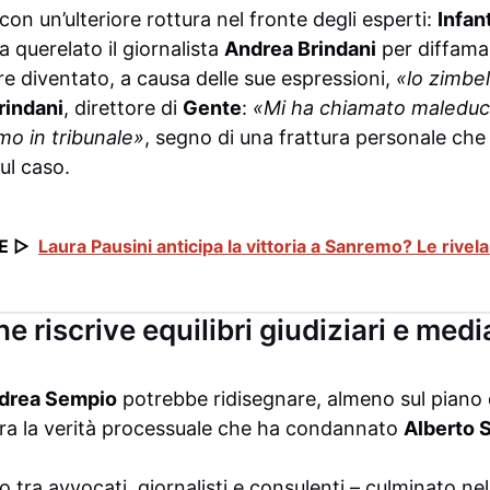
con un’ulteriore rottura nel fronte degli esperti:
Infan
 querelato il giornalista
Andrea Brindani
per diffama
e diventato, a causa delle sue espressioni,
«lo zimbell
rindani
, direttore di
Gente
:
«Mi ha chiamato maleduca
mo in tribunale»
, segno di una frattura personale che 
sul caso.
E ▷
Laura Pausini anticipa la vittoria a Sanremo? Le rivel
e riscrive equilibri giudiziari e media
drea Sempio
potrebbe ridisegnare, almeno sul piano d
o tra la verità processuale che ha condannato
Alberto S
o tra avvocati, giornalisti e consulenti – culminato nel