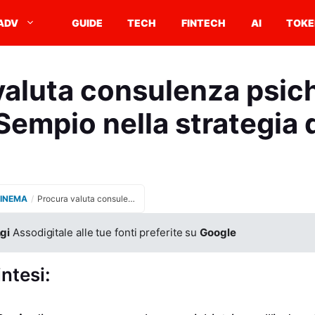
ADV
GUIDE
TECH
FINTECH
AI
TOKE
aluta consulenza psich
empio nella strategia 
CINEMA
/
Procura valuta consulenza psichiatrica di Andrea Sempio nella strategia difensiva
gi
Assodigitale alle tue fonti preferite su
Google
intesi: