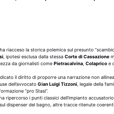
vo ha riacceso la storica polemica sul presunto “scambio
si
, ipotesi esclusa dalla stessa
Corte di Cassazione
m
olezza da giornalisti come
Pietracalvina
,
Colaprico
e d
dicato il diritto di proporre una narrazione non alline
use dell’avvocato
Gian Luigi Tizzoni
, legale della fam
formazione “pro Stasi”.
a ripercorso i punti classici dell’impianto accusatorio:
sul dispenser del bagno, altre tracce ritenute coerent