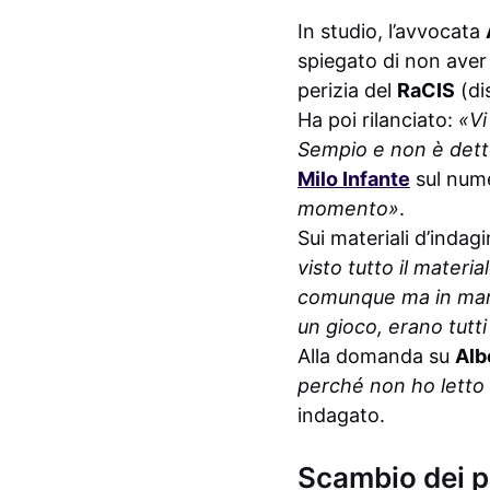
In studio, l’avvocata
spiegato di non aver
perizia del
RaCIS
(di
Ha poi rilanciato:
«Vi
Sempio e non è dett
Milo Infante
sul nume
momento»
.
Sui materiali d’indagi
visto tutto il materi
comunque ma in man
un gioco, erano tutt
Alla domanda su
Alb
perché non ho letto g
indagato.
Scambio dei p