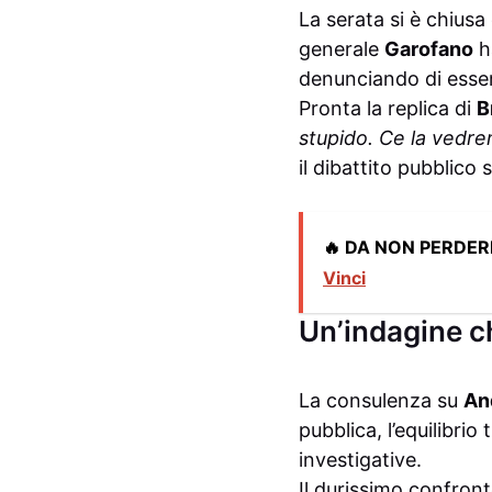
La serata si è chiusa 
generale
Garofano
ha
denunciando di esser
Pronta la replica di
B
stupido. Ce la vedre
il dibattito pubblico 
🔥 DA NON PERDER
Vinci
Un’indagine ch
La consulenza su
An
pubblica, l’equilibri
investigative.
Il durissimo confront