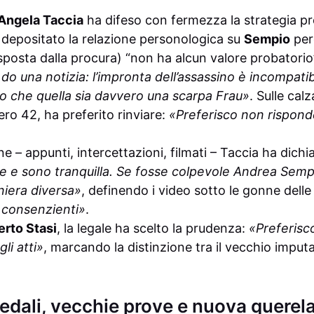
Angela Taccia
ha difeso con fermezza la strategia p
 depositato la relazione personologica su
Sempio
perc
sposta dalla procura) “non ha alcun valore probatorio
 do una notizia: l’impronta dell’assassino è incompatibi
o che quella sia davvero una scarpa Frau»
. Sulle cal
ro 42, ha preferito rinviare:
«Preferisco non risponde
ne – appunti, intercettazioni, filmati – Taccia ha dichi
ale e sono tranquilla. Se fosse colpevole Andrea Semp
iera diversa»
, definendo i video sotto le gonne del
i consenzienti»
.
erto Stasi
, la legale ha scelto la prudenza:
«Preferisc
li atti»
, marcando la distinzione tra il vecchio imputat
edali, vecchie prove e nuova querel