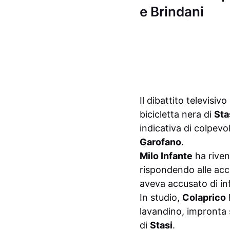
e Brindani
Il dibattito televisi
bicicletta nera di
Sta
indicativa di colpev
Garofano
.
Milo Infante
ha riven
rispondendo alle acc
aveva accusato di in
In studio,
Colaprico
h
lavandino, impronta 
di
Stasi
.