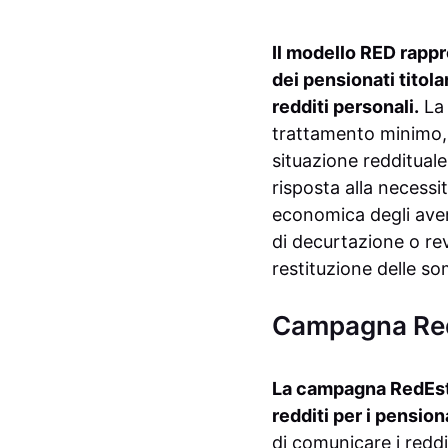
Il modello RED rappr
dei pensionati titola
redditi personali.
La 
trattamento minimo, 
situazione reddituale.
risposta alla necessi
economica degli aven
di decurtazione o rev
restituzione delle s
Campagna RedEs
La campagna RedEst 
redditi per i pensiona
di comunicare i reddi