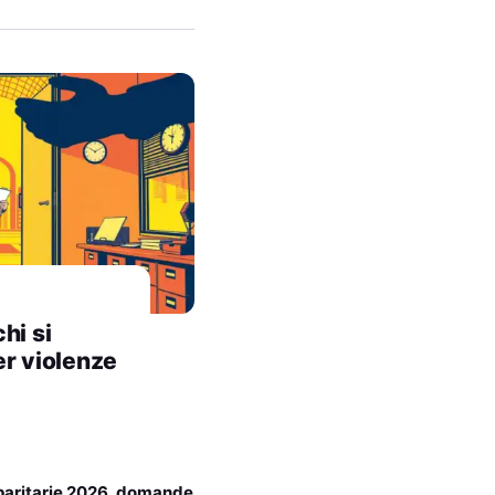
hi si
er violenze
paritarie 2026, domande