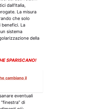
i dall’Italia,
 erogate. La misura
curando che solo
 benefici. La
 un sistema
egolarizzazione della
CHE SPARISCANO!
he cambiano il
 sanare eventuali
“finestra” di
edimenti più