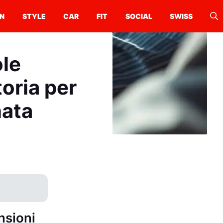
N
STYLE
CAR
FIT
SOCIAL
SWISS
ole
oria per
nata
nsioni