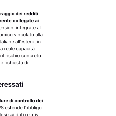
raggio dei redditi
lmente collegate ai
nsioni integrate al
omico vincolato alla
liane all’estero, in
la reale capacità
il rischio concreto
e richiesta di
eressati
re di controllo dei
NPS estende l’obbligo
si sui dati relativi