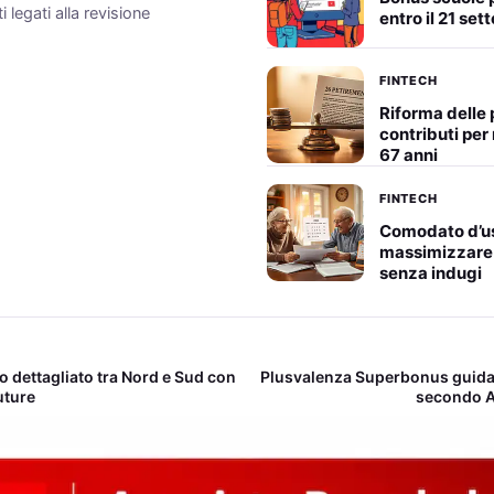
 legati alla revisione
entro il 21 se
FINTECH
Riforma delle 
contributi per r
67 anni
FINTECH
Comodato d’us
massimizzare i
senza indugi
to dettagliato tra Nord e Sud con
Plusvalenza Superbonus guida
uture
secondo A