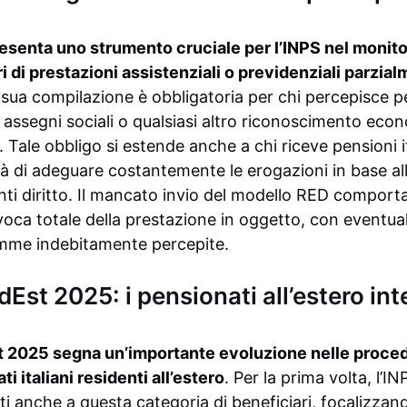
esenta uno strumento cruciale per l’INPS nel monito
ri di prestazioni assistenziali o previdenziali parzia
sua compilazione è obbligatoria per chi percepisce pe
assegni sociali o qualsiasi altro riconoscimento econ
 Tale obbligo si estende anche a chi riceve pensioni ita
tà di adeguare costantemente le erogazioni in base al
ti diritto. Il mancato invio del modello RED comporta 
oca totale della prestazione in oggetto, con eventual
omme indebitamente percepite.
t 2025: i pensionati all’estero int
2025 segna un’importante evoluzione nelle procedu
ti italiani residenti all’estero
. Per la prima volta, l’I
ti anche a questa categoria di beneficiari, focalizzando