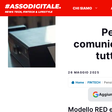
Vai
#ASSODIGITALE.
CHI SIAMO
al
NEWS TECH, FINTECH & LIFESTYLE
contenuto
Pe
comunic
tut
26 MAGGIO 2025
Home
/
FINTECH
/
Aggiun
Modello RED e