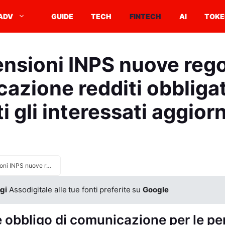
ADV
GUIDE
TECH
FINTECH
AI
TOKE
nsioni INPS nuove reg
azione redditi obbligat
ti gli interessati aggior
Pensioni INPS nuove regole comunicazione redditi obbligatoria per tutti gli interessati aggiornata
gi
Assodigitale alle tue fonti preferite su
Google
 obbligo di comunicazione per le pe