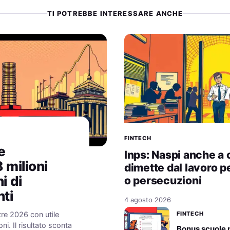
TI POTREBBE INTERESSARE ANCHE
FINTECH
e
Inps: Naspi anche a c
 milioni
dimette dal lavoro p
i di
o persecuzioni
ti
4 agosto 2026
FINTECH
tre 2026 con utile
ni. Il risultato sconta
Bonus scuole 