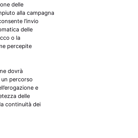
ione delle
empiuto alla campagna
consente l’invio
tomatica delle
occo o la
mme percepite
one dovrà
, un percorso
ll’erogazione e
etezza delle
a continuità dei