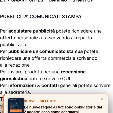
PUBBLICITA’ COMUNICATI STAMPA
Per
acquistare pubblicità
potete richiedere una
offerta personalizzata scrivendo al
reparto
pubblicitario
.
Per
pubblicare un comunicato stampa
potete
richiedere una offerta commerciale scrivendo
alla
redazione
.
Per inviarci prodotti per una
recensione
giornalistica
potete scrivere
QUI
Per
informazioni
&
contatti
generali potete scrivere
alla
segreteria
.
×
Tutti i contenuti pubblicati all’interno del
NUOVO · GRATUITO
sito
#ASSODIGITALE.
“Copyright 2024” non sono
Le nuove regole AI Act sono obbligatorie dal
2 agosto: ecco come adeguarsi
duplicabili e/o riproducibili in nessuna forma,