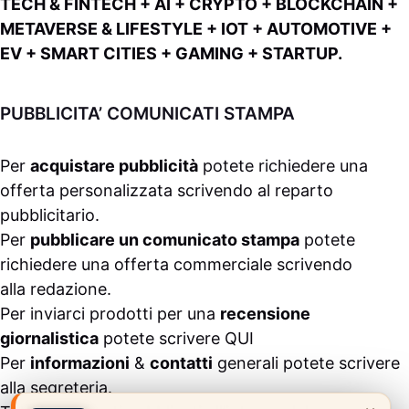
TECH & FINTECH + AI + CRYPTO + BLOCKCHAIN +
METAVERSE & LIFESTYLE + IOT + AUTOMOTIVE +
EV + SMART CITIES + GAMING + STARTUP.
PUBBLICITA’ COMUNICATI STAMPA
Per
acquistare pubblicità
potete richiedere una
offerta personalizzata scrivendo al
reparto
pubblicitario
.
Per
pubblicare un comunicato stampa
potete
richiedere una offerta commerciale scrivendo
alla
redazione
.
Per inviarci prodotti per una
recensione
giornalistica
potete scrivere
QUI
Per
informazioni
&
contatti
generali potete scrivere
alla
segreteria
.