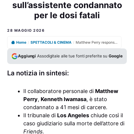
sull’assistente condannato
per le dosi fatali
28 MAGGIO 2026
Home
/
SPETTACOLI & CINEMA
/
Matthew Perry responsabilità sull’assistente condannato per le dosi fatali
Aggiungi
Assodigitale alle tue fonti preferite su
Google
La notizia in sintesi:
Il collaboratore personale di
Matthew
Perry
,
Kenneth Iwamasa
, è stato
condannato a 41 mesi di carcere.
Il tribunale di
Los Angeles
chiude così il
caso giudiziario sulla morte dell’attore di
Friends
.