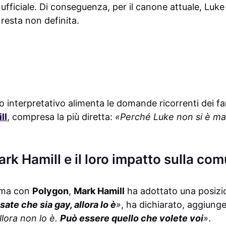
y ufficiale. Di conseguenza, per il canone attuale, Luke
 resta non definita.
o interpretativo alimenta le domande ricorrenti dei f
ll
, compresa la più diretta:
«Perché Luke non si è ma
ark Hamill e il loro impatto sulla com
tima con
Polygon
,
Mark Hamill
ha adottato una posizio
ate che sia gay, allora lo è
»
, ha dichiarato, aggiun
llora non lo è.
Può essere quello che volete voi
»
.