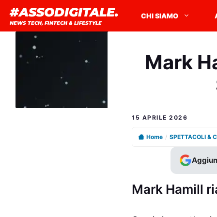
Vai
#ASSODIGITALE.
CHI SIAMO
al
NEWS TECH, FINTECH & LIFESTYLE
contenuto
Mark Ham
15 APRILE 2026
Home
/
SPETTACOLI & 
Aggiun
Mark Hamill ri