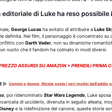
editoriale di Luke ha reso possibile i
inale,
George Lucas
ha evitato di attribuire a
Luke Sk
e definita. Nei film, il personaggio è concentrato su c
onflitto con
Darth Vader
, non su dinamiche romantic
o un vuoto che il fandom ha colmato in modi diversi.
 PREZZO ASSURDI SU AMAZON > PRENDILI PRIMA 
E ▷
Uomini e donne, Nicole svela i veri motivi dell’addio c
so
, poi ridenominato
Star Wars Legends
, Luke spos
ncaricata di ucciderlo, divenuta in seguito alleata, mo
Disney
e la ridefinizione del canone, queste storie so