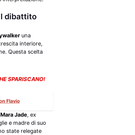
l dibattito
ywalker
una
rescita interiore,
he. Questa scelta
CHE SPARISCANO!
on Flavio
a
Mara Jade
, ex
glie e madre di suo
no state relegate