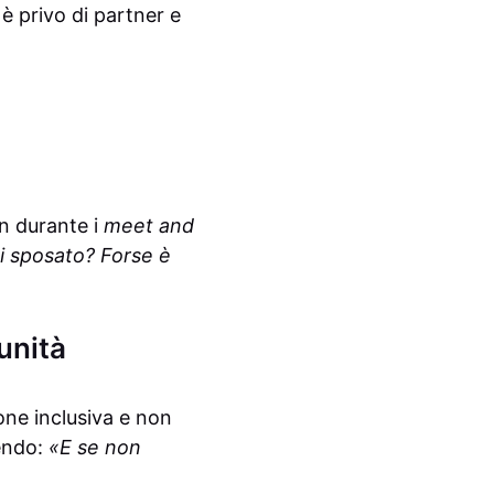
 è privo di partner e
an durante i
meet and
i sposato? Forse è
unità
ne inclusiva e non
gendo:
«E se non