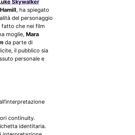
Luke Skywalker
Hamill
, ha spiegato
alità del personaggio
 fatto che nei film
na moglie,
Mara
lm
da parte di
cite, il pubblico sia
issuto personale e
ll’interpretazione
ori continuity.
ichetta identitaria.
i interpretazione.