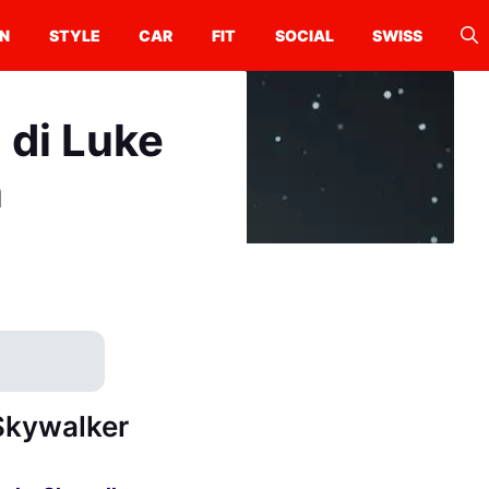
N
STYLE
CAR
FIT
SOCIAL
SWISS
à di Luke
n
e Skywalker