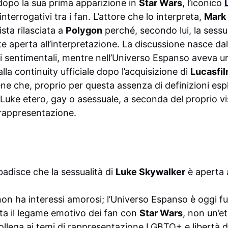
dopo la sua prima apparizione in
Star Wars
, l’iconico
nterrogativi tra i fan. L’attore che lo interpreta,
Mark 
ista rilasciata a
Polygon
perché, secondo lui, la sessu
e aperta all’interpretazione. La discussione nasce dal
i sentimentali, mentre nell’Universo Espanso aveva u
alla continuity ufficiale dopo l’acquisizione di
Lucasfi
ene che, proprio per questa assenza di definizioni espli
 Luke etero, gay o asessuale, a seconda del proprio v
 rappresentazione.
badisce che la sessualità di
Luke Skywalker
è aperta a
non ha interessi amorosi; l’Universo Espanso è oggi fu
ta il legame emotivo dei fan con
Star Wars
, non un’et
 collega ai temi di rappresentazione LGBTQ+ e libertà d