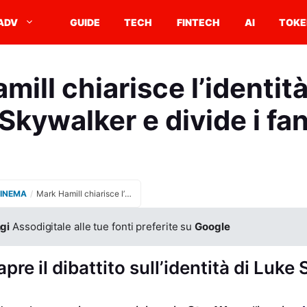
ADV
GUIDE
TECH
FINTECH
AI
TOKE
ill chiarisce l’identit
Skywalker e divide i fa
CINEMA
/
Mark Hamill chiarisce l’identità di Luke Skywalker e divide i fan
gi
Assodigitale alle tue fonti preferite su
Google
apre il dibattito sull’identità di Luk