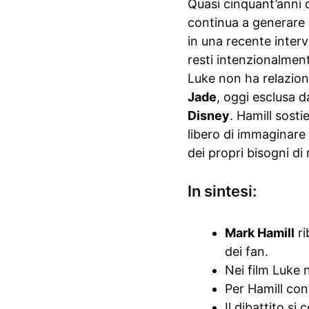
Quasi cinquant’anni 
continua a generare i
in una recente interv
resti intenzionalment
Luke non ha relazion
Jade
, oggi esclusa d
Disney
. Hamill sosti
libero di immaginare
dei propri bisogni di
In sintesi:
Mark Hamill
ri
dei fan.
Nei film Luke 
Per Hamill con
Il dibattito si