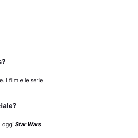
s?
 I film e le serie
ciale?
, oggi
Star Wars