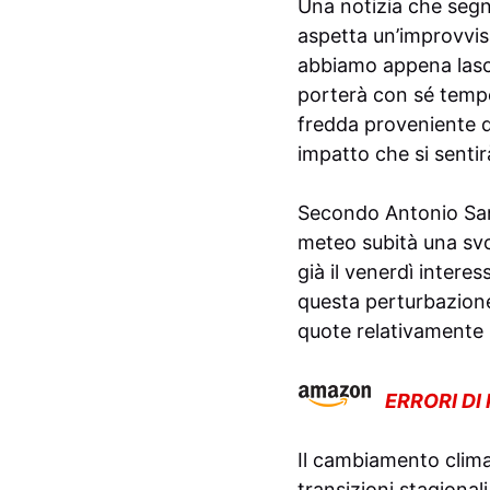
Una notizia che segne
aspetta un’improvvis
abbiamo appena lasci
porterà con sé tempe
fredda proveniente d
impatto che si sentir
Secondo Antonio Sanò,
meteo subità una svol
già il venerdì interes
questa perturbazione
quote relativamente b
ERRORI DI
Il cambiamento clima
transizioni stagional