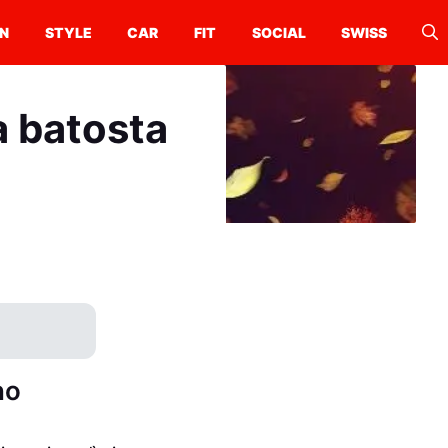
N
STYLE
CAR
FIT
SOCIAL
SWISS
a batosta
no