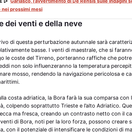
E ▷
Garlasco, l’avvertimento di De Rensis sulle indagini s
nei prossimi mesi
e dei venti e della neve
rivo di questa perturbazione autunnale sarà caratteri
elativamente basse. I venti di maestrale, che si faran
go le coste del Tirreno, porteranno raffiche che potr
reddi non solo influenzeranno la temperatura percepi
mare mosso, rendendo la navigazione pericolosa e ca
arittimi.
lla costa adriatica, la Bora farà la sua comparsa con l
tà, colpendo soprattutto Trieste e l’alto Adriatico. 
secca ma fresca, creando un contrasto netto con il 
 venti di Bora, noti per la loro forza, possono creare s
ca, con il potenziale di intensificare le condizioni di