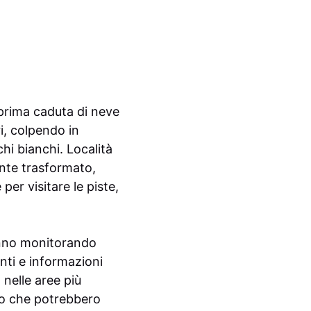
 prima caduta di neve
i, colpendo in
hi bianchi. Località
ente trasformato,
er visitare le piste,
tanno monitorando
enti e informazioni
 nelle aree più
nto che potrebbero