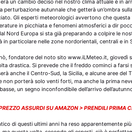
rà un cambio deciso nel nostro clima attuale è in arri
a perturbazione autunnale che getterà un’ombra sulla
ato. Gli esperti meteorologici avvertono che questa 
rature in picchiata e fenomeni atmosferici a dir poco
al Nord Europa si sta già preparando a colpire le nos
à in particolare nelle zone nordorientali, centrali e in
 fondatore del noto sito www.iLMeteo.it, giovedì sarà
ta drastica. Si prevede che il freddo cominci a farsi 
serà anche il Centro-Sud, la Sicilia, e alcune aree del T
 non porterà solo venti forti, ma anche la prima neve
asse, un segno inconfondibile dell’arrivo dell’autunn
 PREZZO ASSURDI SU AMAZON > PRENDILI PRIMA 
tico di questi ultimi anni ha reso apparentemente più
i, ma questa volta, secondo gli esperti, ciò è perfett