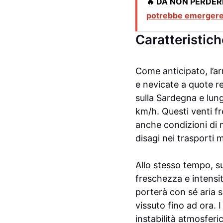
🔥 DA NON PERDER
potrebbe emergere 
Caratteristich
Come anticipato, l’ar
e nevicate a quote r
sulla Sardegna e lun
km/h. Questi venti f
anche condizioni di 
disagi nei trasporti m
Allo stesso tempo, su
freschezza e intensi
porterà con sé aria 
vissuto fino ad ora. I
instabilità atmosferi