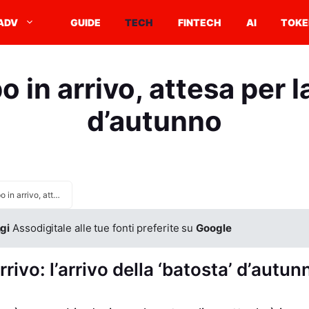
ADV
GUIDE
TECH
FINTECH
AI
TOKE
 in arrivo, attesa per l
d’autunno
Maltempo in arrivo, attesa per la batosta d’autunno
gi
Assodigitale alle tue fonti preferite su
Google
rivo: l’arrivo della ‘batosta’ d’autun