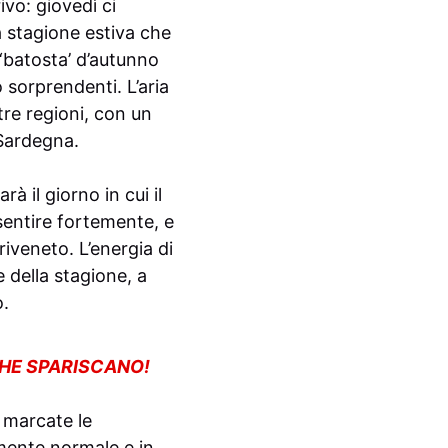
vo: giovedì ci
 stagione estiva che
‘batosta’ d’autunno
 sorprendenti. L’aria
tre regioni, con un
 Sardegna.
 il giorno in cui il
sentire fortemente, e
riveneto. L’energia di
 della stagione, a
o.
CHE SPARISCANO!
 marcate le
amente normale e in