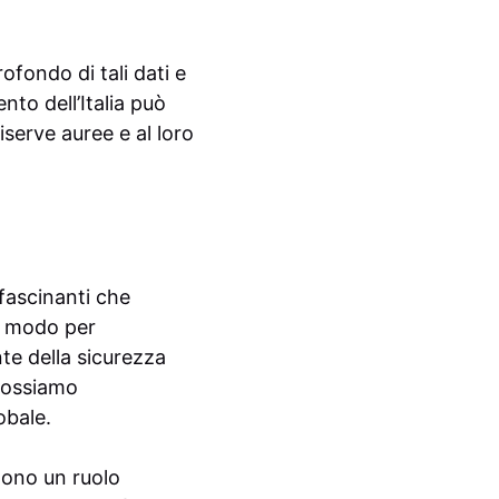
ofondo di tali dati e
to dell’Italia può
serve auree e al loro
fascinanti che
n modo per
e della sicurezza
 possiamo
obale.
lgono un ruolo