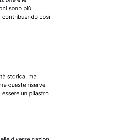
ioni sono più
e, contribuendo così
ità storica, ma
ome queste riserve
 essere un pilastro
delle diverse nazioni