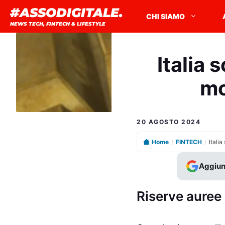
Vai
#ASSODIGITALE.
CHI SIAMO
al
NEWS TECH, FINTECH & LIFESTYLE
contenuto
Italia 
mo
20 AGOSTO 2024
Home
/
FINTECH
/
Aggiun
Riserve auree d