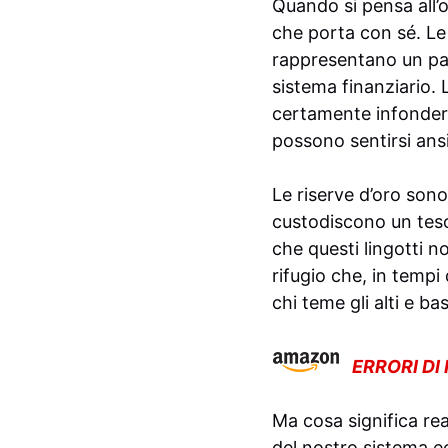
Quando si pensa all’o
che porta con sé. Le 
rappresentano un pat
sistema finanziario.
certamente infondere
possono sentirsi ans
Le riserve d’oro sono
custodiscono un teso
che questi lingotti 
rifugio che, in tempi 
chi teme gli alti e b
ERRORI DI
Ma cosa significa rea
del nostro sistema e