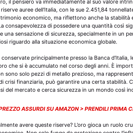
ro, il pensiero va immediatamente al suo valore intrin
riserve auree dell’Italia, con le sue 2.451,84 tonnellat
rimonio economico, ma riflettono anche la stabilità e
 La consapevolezza di possedere una quantità così sign
 una sensazione di sicurezza, specialmente in un per
iosi riguardo alla situazione economica globale.
 conservate principalmente presso la Banca d’Italia, l
ro che si è accumulato nel corso degli anni. È impo
non sono solo pezzi di metallo prezioso, ma rapprese
di crisi finanziaria, può garantire una certa stabilità.
assi del mercato e cerca sicurezza in un mondo così in
 PREZZO ASSURDI SU AMAZON > PRENDILI PRIMA 
lmente avere queste riserve? L’oro gioca un ruolo cruci
conomico. Non solo funge da protezione contro l’infla