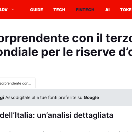
ADV
GUIDE
TECH
FINTECH
AI
TOKE
sorprendente con il ter
ndiale per le riserve d’
Italia sorprendente con il terzo posto mondiale per le riserve d’oro
gi
Assodigitale alle tue fonti preferite su
Google
ell’Italia: un’analisi dettagliata