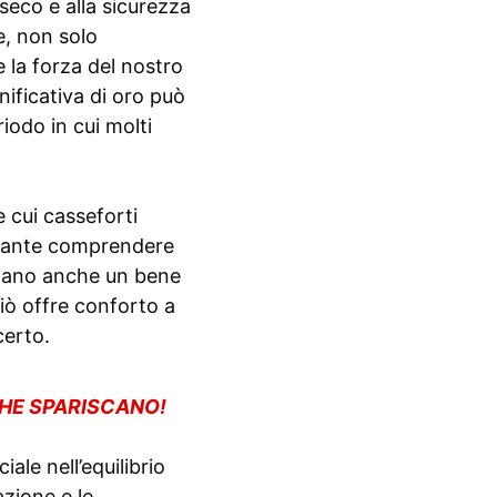
seco e alla sicurezza
e, non solo
 la forza del nostro
ificativa di oro può
iodo in cui molti
e cui casseforti
rtante comprendere
ntano anche un bene
 Ciò offre conforto a
certo.
CHE SPARISCANO!
ale nell’equilibrio
zione e le