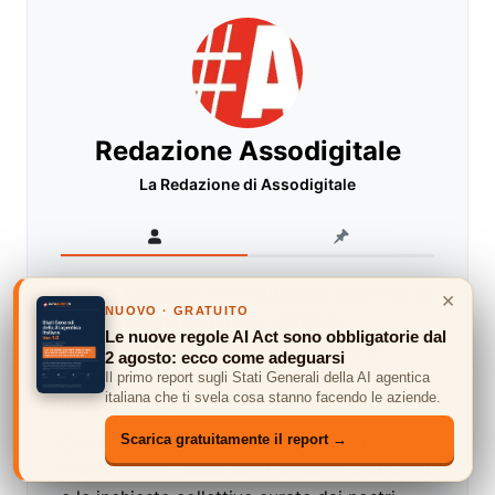
Redazione Assodigitale
La Redazione di Assodigitale
Il team editoriale di Assodigitale coordina la
×
NUOVO · GRATUITO
pubblicazione di notizie, analisi e
Le nuove regole AI Act sono obbligatorie dal
approfondimenti quotidiani dal mondo
2 agosto: ecco come adeguarsi
dell'innovazione, della tecnologia e dei
Il primo report sugli Stati Generali della AI agentica
italiana che ti svela cosa stanno facendo le aziende.
mercati digitali.
Questo account raccoglie i contributi storici
Scarica gratuitamente il report →
della testata, i comunicati stampa certificati