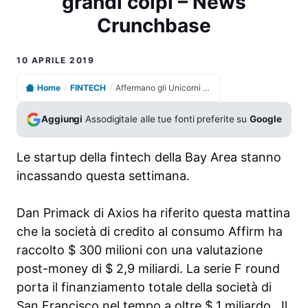
grandi colpi – News
Crunchbase
10 APRILE 2019
Home
/
FINTECH
/
Affermano gli Unicorni Fintech, Bill.com colleziona grandi colpi – News Crunchbase
Aggiungi
Assodigitale alle tue fonti preferite su
Google
Le startup della fintech della Bay Area stanno
incassando questa settimana.
Dan Primack di
Axios ha
riferito questa mattina
che la società di credito al consumo
Affirm
ha
raccolto $ 300 milioni
con una valutazione
post-money di $ 2,9 miliardi. La serie F round
porta il finanziamento totale della società di
San Francisco nel tempo a
oltre $ 1 miliardo
. Il