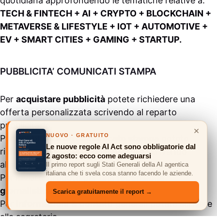
quotidiana approfondendo le tematiche relative a:
TECH & FINTECH + AI + CRYPTO + BLOCKCHAIN +
METAVERSE & LIFESTYLE + IOT + AUTOMOTIVE +
EV + SMART CITIES + GAMING + STARTUP.
PUBBLICITA’ COMUNICATI STAMPA
Per
acquistare pubblicità
potete richiedere una
offerta personalizzata scrivendo al
reparto
pubblicitario
.
×
NUOVO · GRATUITO
Per
pubblicare un comunicato stampa
potete
Le nuove regole AI Act sono obbligatorie dal
richiedere una offerta commerciale scrivendo
2 agosto: ecco come adeguarsi
alla
redazione
.
Il primo report sugli Stati Generali della AI agentica
italiana che ti svela cosa stanno facendo le aziende.
Per inviarci prodotti per una
recensione
giornalistica
potete scrivere
QUI
Scarica gratuitamente il report →
Per
informazioni
&
contatti
generali potete scrivere
alla
segreteria
.