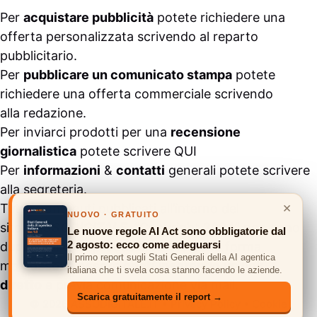
Per
acquistare pubblicità
potete richiedere una
offerta personalizzata scrivendo al
reparto
pubblicitario
.
Per
pubblicare un comunicato stampa
potete
richiedere una offerta commerciale scrivendo
alla
redazione
.
Per inviarci prodotti per una
recensione
giornalistica
potete scrivere
QUI
Per
informazioni
&
contatti
generali potete scrivere
alla
segreteria
.
×
Tutti i contenuti pubblicati all’interno del
NUOVO · GRATUITO
sito
#ASSODIGITALE.
“Copyright 2024” non sono
Le nuove regole AI Act sono obbligatorie dal
2 agosto: ecco come adeguarsi
duplicabili e/o riproducibili in nessuna forma,
Il primo report sugli Stati Generali della AI agentica
ma
possono essere citati inserendo un link
italiana che ti svela cosa stanno facendo le aziende.
diretto
e previa comunicazione via
mail
.
Scarica gratuitamente il report →
© 2026 ASSODIGITALE.IT
•
Privacy Policy
•
Cookie