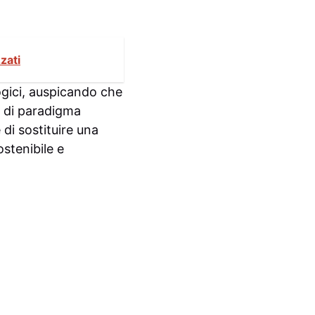
zzati
logici, auspicando che
o di paradigma
 di sostituire una
ostenibile e