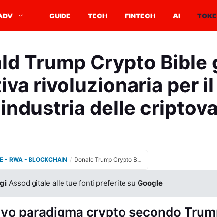
ADV
GUIDE
TECH
FINTECH
AI
TOKE
ld Trump Crypto Bible 
tiva rivoluzionaria per il
’industria delle criptov
E - RWA - BLOCKCHAIN
/
Donald Trump Crypto Bible guida definitiva rivoluzionaria per il futuro dell’industria delle criptovalute
gi
Assodigitale alle tue fonti preferite su
Google
uovo paradigma crypto secondo Trum