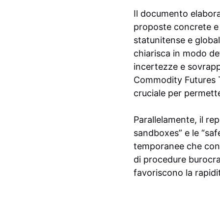
Il documento elabora
proposte concrete e 
statunitense e global
chiarisca in modo defi
incertezze e sovrapp
Commodity Futures 
cruciale per permette
Parallelamente, il re
sandboxes” e le “saf
temporanee che conse
di procedure burocrat
favoriscono la rapidi