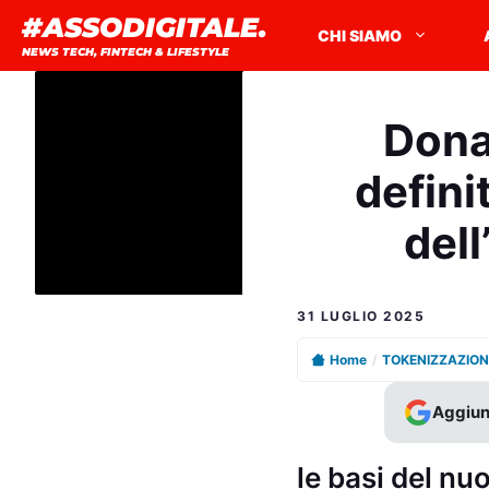
Vai
#ASSODIGITALE.
CHI SIAMO
al
NEWS TECH, FINTECH & LIFESTYLE
contenuto
Dona
defini
dell
31 LUGLIO 2025
Home
/
TOKENIZZAZION
Aggiun
le basi del n