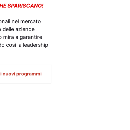
CHE SPARISCANO!
onali nel mercato
o delle aziende
p mira a garantire
o così la leadership
nei nuovi programmi