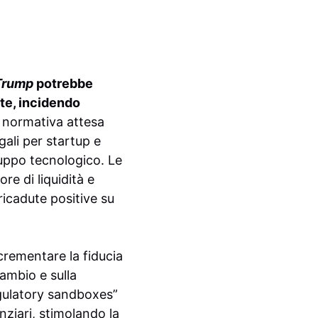
Trump
potrebbe
te, incidendo
 normativa attesa
gali per startup e
luppo tecnologico. Le
e di liquidità e
 ricadute positive su
crementare la fiducia
scambio e sulla
egulatory sandboxes”
anziari, stimolando la