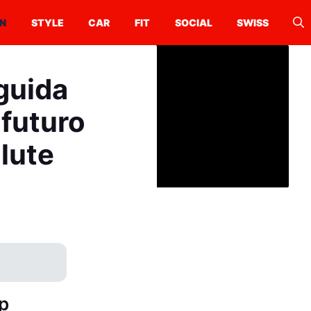
N
STYLE
CAR
FIT
SOCIAL
SWISS
guida
 futuro
alute
p