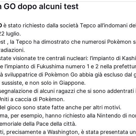
 GO dopo alcuni test
GO
è stato richiesto dalla società Tepco all’indomani d
2 luglio.
est , la Tepco ha dimostrato che numerosi Pokèmon s
radiazioni.
state visionate tre centrali nucleari: l’impianto di Kas
 e l’impianto di Fukushima numero 1 e 2 nella prefettu
à sviluppatrice di Pokèmon Go abbia già escluso dal 
 sussiste, e non solo in Giappone.
 segnalazione di alcuni ragazzi che si sono addentrati 
Uniti a caccia di Pokèmon.
el gioco sono state fatte anche per altri motivi.
ima, per esempio, hanno richiesto alla Nintendo di no
moriale della Pace della città.
iti, precisamente a Washington, è stata presentata una