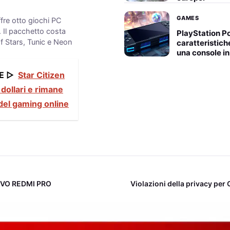
GAMES
fre otto giochi PC
e. Il pacchetto costa
PlayStation Po
f Stars, Tunic e Neon
caratteristich
una console i
E ▷
Star Citizen
 dollari e rimane
del gaming online
OVO REDMI PRO
Violazioni della privacy pe