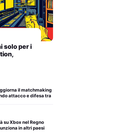
 solo per i
tion,
ggiorna il matchmaking
do attacco e difesa tra
età su Xbox nel Regno
unziona in altri paesi