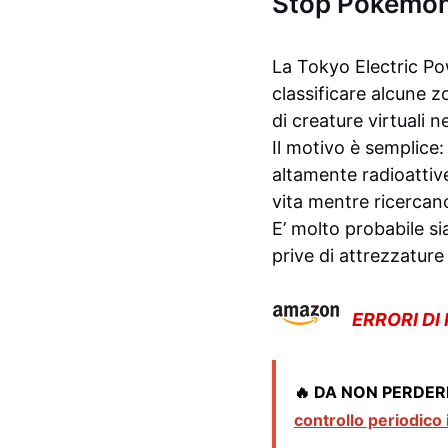
Stop Pokèmon 
La Tokyo Electric Po
classificare alcune z
di creature virtuali ne
Il motivo è semplice:
altamente radioattive
vita mentre ricercan
E’ molto probabile si
prive di attrezzature 
ERRORI DI
🔥 DA NON PERDER
controllo periodico 