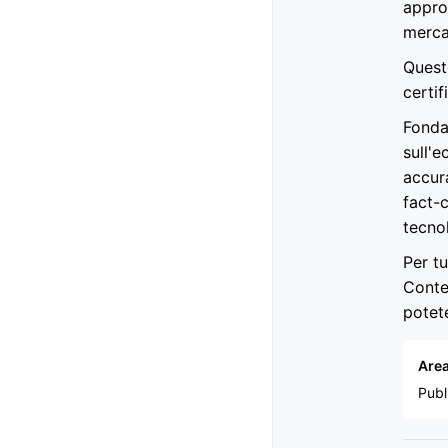
appro
mercat
Questo
certif
Fondat
sull'
accur
fact-c
tecno
Per tu
Conte
potet
Area
Publ