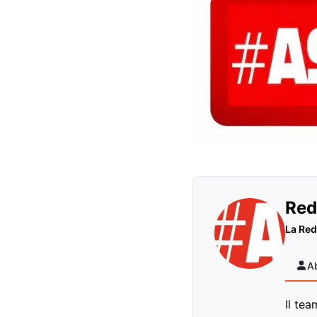
Red
La Red
A
Il tea