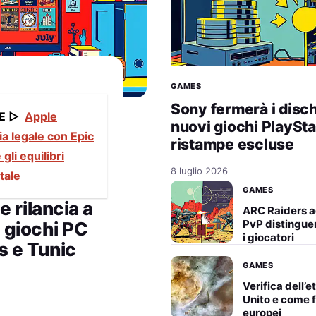
GAMES
Sony fermerà i dischi
E ▷
Apple
nuovi giochi PlaySta
ia legale con Epic
ristampe escluse
gli equilibri
8 luglio 2026
tale
GAMES
 rilancia a
ARC Raiders a
PvP distinguen
o giochi PC
i giocatori
rs e Tunic
GAMES
Verifica dell’
Unito e come f
europei