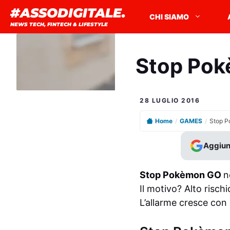
Vai
#ASSODIGITALE.
CHI SIAMO
al
NEWS TECH, FINTECH & LIFESTYLE
contenuto
Stop Pok
28 LUGLIO 2016
Home
/
GAMES
/
Aggiun
Stop Pokèmon GO
n
Il motivo? Alto rischi
L’allarme cresce con 