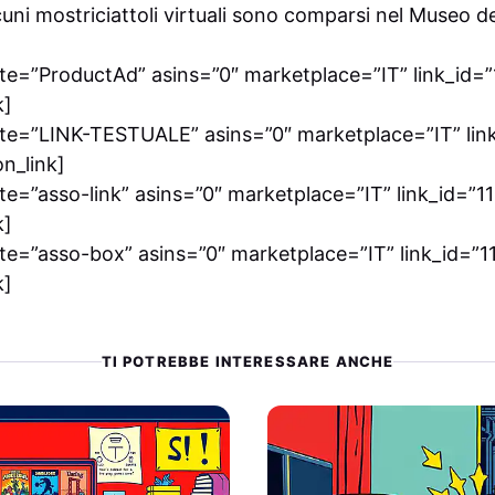
uni mostriciattoli virtuali sono comparsi nel Museo de
e=”ProductAd” asins=”0″ marketplace=”IT” link_id=”1
k]
te=”LINK-TESTUALE” asins=”0″ marketplace=”IT” link_
on_link]
e=”asso-link” asins=”0″ marketplace=”IT” link_id=”111
k]
e=”asso-box” asins=”0″ marketplace=”IT” link_id=”111
k]
TI POTREBBE INTERESSARE ANCHE