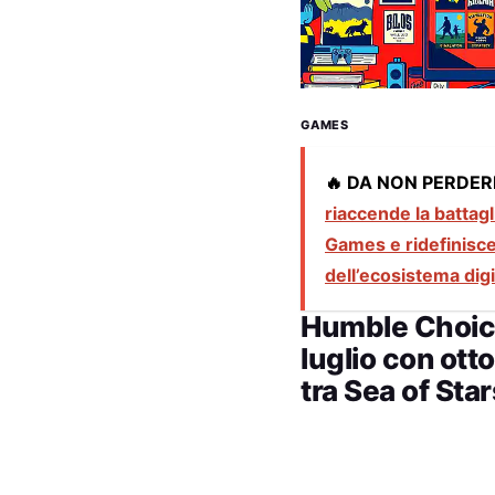
GAMES
🔥 DA NON PERDER
riaccende la battagl
Games e ridefinisce 
dell’ecosistema digi
Humble Choice
luglio con ott
tra Sea of Sta