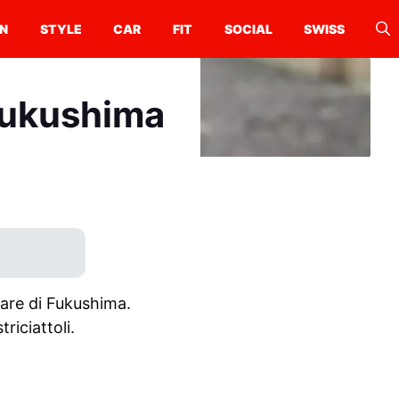
N
STYLE
CAR
FIT
SOCIAL
SWISS
Fukushima
eare di Fukushima.
riciattoli.