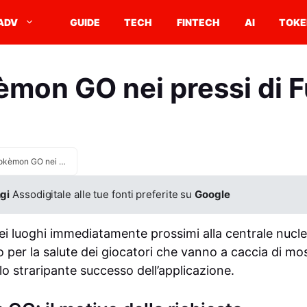
ADV
GUIDE
TECH
FINTECH
AI
TOKE
èmon GO nei pressi di 
Stop Pokèmon GO nei pressi di Fukushima
gi
Assodigitale alle tue fonti preferite su
Google
ei luoghi immediatamente prossimi alla centrale nucl
o per la salute dei giocatori che vanno a caccia di most
lo straripante successo dell’applicazione.