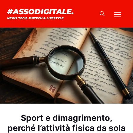
Vai
#ASSODIGITALE.
Me
al
NEWS TECH, FINTECH & LIFESTYLE
contenuto
Sport e dimagrimento,
perché l’attività fisica da sola