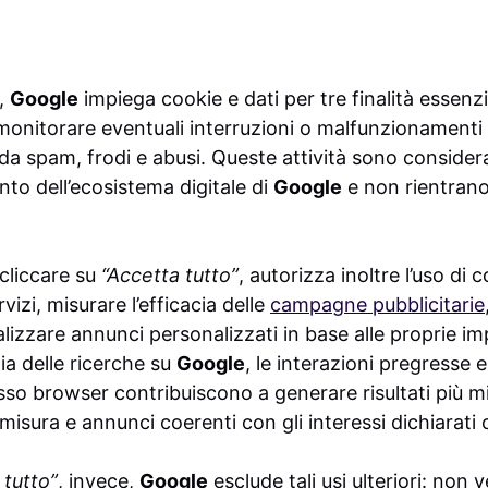
d,
Google
impiega cookie e dati per tre finalità essenzi
 monitorare eventuali interruzioni o malfunzionamenti 
da spam, frodi e abusi. Queste attività sono considera
to dell’ecosistema digitale di
Google
e non rientrano 
 cliccare su
“Accetta tutto”
, autorizza inoltre l’uso di 
vizi, misurare l’efficacia delle
campagne pubblicitarie
alizzare annunci personalizzati in base alle proprie i
ia delle ricerche su
Google
, le interazioni pregresse e 
sso browser contribuiscono a generare risultati più mi
sura e annunci coerenti con gli interessi dichiarati 
 tutto”
, invece,
Google
esclude tali usi ulteriori: non 