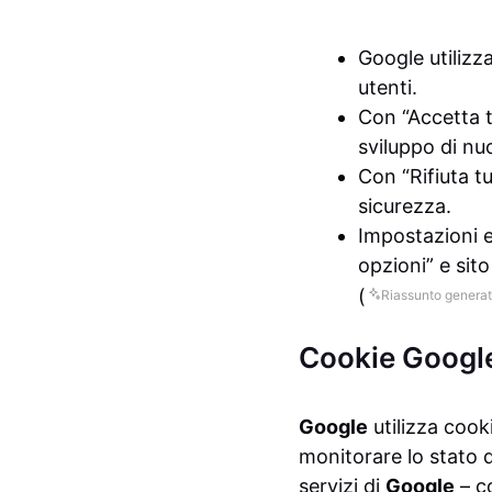
Google utilizza
utenti.
Con “Accetta t
sviluppo di nu
Con “Rifiuta tu
sicurezza.
Impostazioni e 
opzioni” e sit
(
Riassunto generat
Cookie Google:
Google
utilizza cook
monitorare lo stato d
servizi di
Google
– c