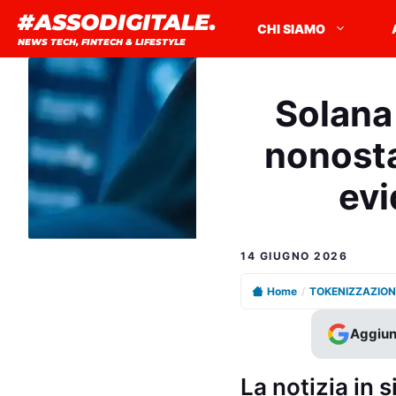
Vai
#ASSODIGITALE.
CHI SIAMO
al
NEWS TECH, FINTECH & LIFESTYLE
contenuto
Solana
nonosta
evi
14 GIUGNO 2026
Home
/
TOKENIZZAZION
Aggiun
La notizia in s