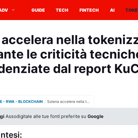
ADV
GUIDE
TECH
FINTECH
AI
TOKE
 accelera nella tokeniz
nte le criticità tecnich
denziate dal report Ku
E - RWA - BLOCKCHAIN
/
Solana accelera nella tokenizzazione nonostante le criticità tecniche di SOL evidenziate dal report KuCoin
gi
Assodigitale alle tue fonti preferite su
Google
intesi: