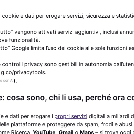
 cookie e dati per erogare servizi, sicurezza e statistic
utto” vengono attivati servizi aggiuntivi, inclusi annu
ove funzionalità.
tto” Google limita l’uso dei cookie alle sole funzioni es
controlli privacy sono gestibili in autonomia dall’uten
o g.co/privacytools.
).
o con AI
 cosa sono, chi li usa, perché ora c
ie e dati per erogare i
propri servizi
digitali a miliardi
elle piattaforme e proteggere da spam, frodi e abusi.
ome Ricerca,
YouTube
,
Gmail
o
Maps
– si trova oggi 