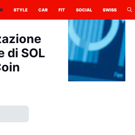
N
STYLE
CAR
FIT
SOCIAL
SWISS
zazione
e di SOL
Coin