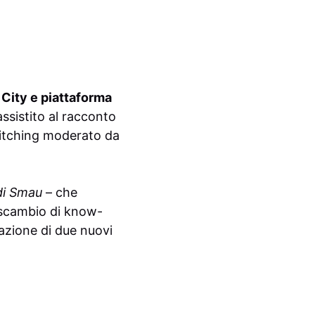
 City e piattaforma
sistito al racconto
pitching moderato da
di Smau
– che
, scambio di know-
zazione di due nuovi