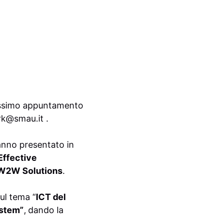
rossimo appuntamento
rk@smau.it
.
nno presentato in
ffective
, W2W Solutions
.
sul tema “
ICT del
ystem”
,
dando la