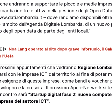
 che andranno a supportare le piccole e medie impres
bardia inoltre è attiva nella gestione degli Open Dat
ww.dati.lombardia.it
– dove rendiamo disponibili oltr
ell’ambito dell’Agenda Digitale Lombarda, di un nuovo 
zzo degli open data da parte degli enti locali.”
E ▷
Noa Lang operato al dito dopo grave infortunio, il Gal
o l’Uefa
 prossimi appuntamenti che vedranno
Regione Lomba
rsi con le imprese ICT del territorio al fine di poter 
le esigenze di queste imprese, come bandi e voucher p
 sviluppo e la crescita. Il prossimo Aperi-Network si 
’incontro sarà
“Startup digital fase 2: nuove competen
mprese del settore ICT”.