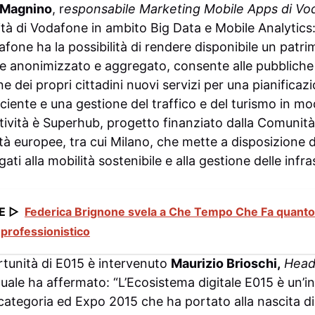
 Magnino
, r
esponsabile Marketing Mobile Apps di Vod
vità di Vodafone in ambito Big Data e Mobile Analytic
fone ha la possibilità di rendere disponibile un patr
 anonimizzato e aggregato, consente alle pubbliche 
e dei propri cittadini nuovi servizi per una pianificazi
ficiente e una gestione del traffico e del turismo in m
tività è Superhub, progetto finanziato dalla Comunit
tà europee, tra cui Milano, che mette a disposizione 
gati alla mobilità sostenibile e alla gestione delle infra
E ▷
Federica Brignone svela a Che Tempo Che Fa quanto è 
 professionistico
rtunità di E015 è intervenuto
Maurizio Brioschi,
Head 
 quale ha affermato: “L’Ecosistema digitale E015 è un’i
 categoria ed Expo 2015 che ha portato alla nascita d