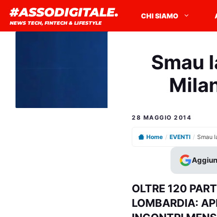
Vai
#ASSODIGITALE.
CHI SIAMO
al
NEWS TECH, FINTECH & LIFESTYLE
contenuto
Smau l
Milan
28 MAGGIO 2014
Home
/
EVENTI
/
Aggiun
OLTRE 120 PAR
LOMBARDIA: AP