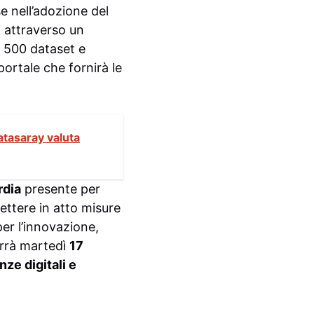
e nell’adozione del
a attraverso un
e 500 dataset e
portale che fornirà le
atasaray valuta
rdia
presente per
mettere in atto misure
er l’innovazione,
terrà martedì
17
ze digitali e