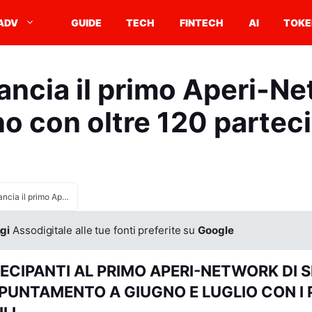
ADV
GUIDE
TECH
FINTECH
AI
TOKE
ancia il primo Aperi-Ne
o con oltre 120 partec
Smau lancia il primo Aperi-Network a Milano con oltre 120 partecipanti
gi
Assodigitale alle tue fonti preferite su
Google
TECIPANTI AL PRIMO APERI-NETWORK DI 
PUNTAMENTO A GIUGNO E LUGLIO CON I 