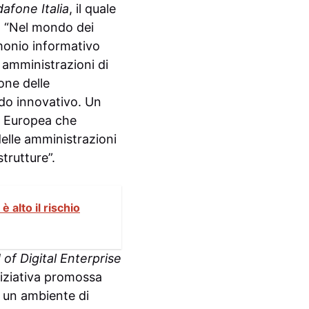
afone Italia
, il quale
s: “Nel mondo dei
imonio informativo
amministrazioni di
one delle
odo innovativo. Un
à Europea che
delle amministrazioni
strutture”.
alto il rischio
of Digital Enterprise
niziativa promossa
i un ambiente di