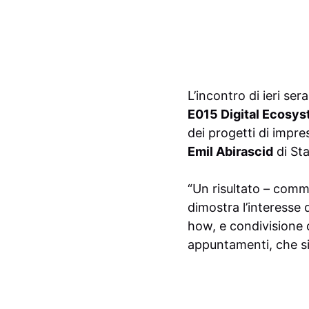
L’incontro di ieri sera
E015 Digital Ecosy
dei progetti di impre
Emil Abirascid
di St
“Un risultato – com
dimostra l’interesse
how, e condivisione d
appuntamenti, che si 