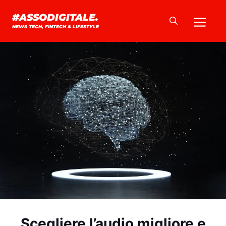
Vai
Me
#ASSODIGITALE.
al
NEWS TECH, FINTECH & LIFESTYLE
contenuto
Scegliere l’audio migliore e