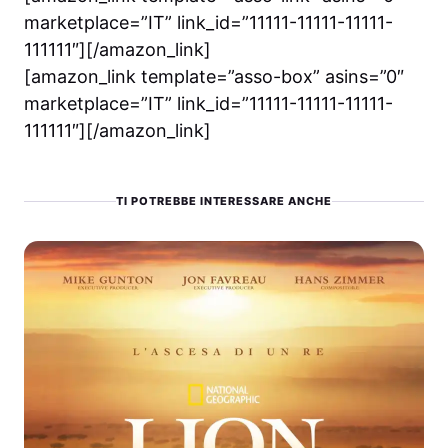
marketplace=”IT” link_id=”11111-11111-11111-
111111″][/amazon_link]
[amazon_link template=”asso-box” asins=”0″
marketplace=”IT” link_id=”11111-11111-11111-
111111″][/amazon_link]
TI POTREBBE INTERESSARE ANCHE